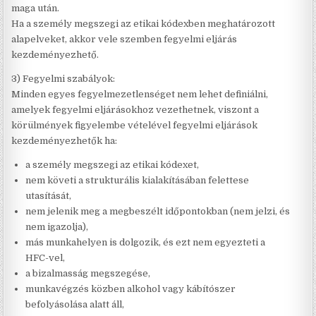
maga után.
Ha a személy megszegi az etikai kódexben meghatározott
alapelveket, akkor vele szemben fegyelmi eljárás
kezdeményezhető.
3) Fegyelmi szabályok:
Minden egyes fegyelmezetlenséget nem lehet definiálni,
amelyek fegyelmi eljárásokhoz vezethetnek, viszont a
körülmények figyelembe vételével fegyelmi eljárások
kezdeményezhetők ha:
a személy megszegi az etikai kódexet,
nem követi a strukturális kialakításában felettese
utasítását,
nem jelenik meg a megbeszélt időpontokban (nem jelzi, és
nem igazolja),
más munkahelyen is dolgozik, és ezt nem egyezteti a
HFC-vel,
a bizalmasság megszegése,
munkavégzés közben alkohol vagy kábítószer
befolyásolása alatt áll,