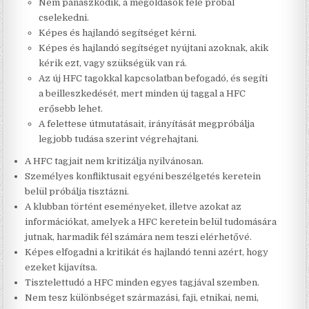
Nem panaszkodik, a megoldások felé próbál
cselekedni.
Képes és hajlandó segítséget kérni.
Képes és hajlandó segítséget nyújtani azoknak, akik
kérik ezt, vagy szükségük van rá.
Az új HFC tagokkal kapcsolatban befogadó, és segíti
a beilleszkedését, mert minden új taggal a HFC
erősebb lehet.
A felettese útmutatásait, irányítását megpróbálja
legjobb tudása szerint végrehajtani.
A HFC tagjait nem kritizálja nyilvánosan.
Személyes konfliktusait egyéni beszélgetés keretein
belül próbálja tisztázni.
A klubban történt eseményeket, illetve azokat az
információkat, amelyek a HFC keretein belül tudomására
jutnak, harmadik fél számára nem teszi elérhetővé.
Képes elfogadni a kritikát és hajlandó tenni azért, hogy
ezeket kijavítsa.
Tisztelettudó a HFC minden egyes tagjával szemben.
Nem tesz különbséget származási, faji, etnikai, nemi,