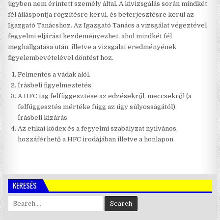
ügyben nem érintett személy által. A kivizsgálás során mindkét
fél álláspontja rögzítésre kerül, és beterjesztésre kerül az
Igazgató Tanácshoz. Az Igazgató Tanács a vizsgálat végeztével
fegyelmi eljárást kezdeményezhet, ahol mindkét fél
meghallgatása után, illetve a vizsgálat eredményének
figyelembevételével döntést hoz.
Felmentés a vádak alól.
Írásbeli figyelmeztetés.
A HFC tag felfüggesztése az edzésekről, meccsekről (a
felfüggesztés mértéke függ az ügy súlyosságától).
Írásbeli kizárás.
Az etikai kódex és a fegyelmi szabályzat nyilvános,
hozzáférhető a HFC irodájában illetve a honlapon.
KERESÉS
Search
for: