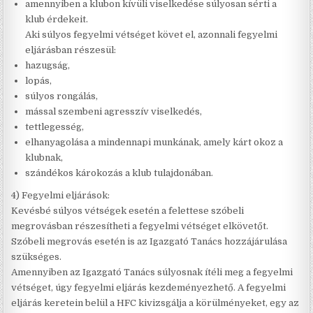
amennyiben a klubon kívüli viselkedése súlyosan sérti a
klub érdekeit.
Aki súlyos fegyelmi vétséget követ el, azonnali fegyelmi
eljárásban részesül:
hazugság,
lopás,
súlyos rongálás,
mással szembeni agresszív viselkedés,
tettlegesség,
elhanyagolása a mindennapi munkának, amely kárt okoz a
klubnak,
szándékos károkozás a klub tulajdonában.
4) Fegyelmi eljárások:
Kevésbé súlyos vétségek esetén a felettese szóbeli
megrovásban részesítheti a fegyelmi vétséget elkövetőt.
Szóbeli megrovás esetén is az Igazgató Tanács hozzájárulása
szükséges.
Amennyiben az Igazgató Tanács súlyosnak ítéli meg a fegyelmi
vétséget, úgy fegyelmi eljárás kezdeményezhető. A fegyelmi
eljárás keretein belül a HFC kivizsgálja a körülményeket, egy az