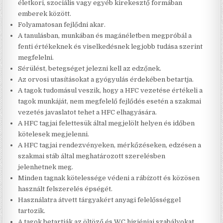
életkori, szociális vagy egyéb kirekesztő formában
emberek között.
Folyamatosan fejlődni akar.
A tanulásban, munkában és magánéletben megpróbál a
fenti értékeknek és viselkedésnek legjobb tudása szerint
megfelelni.
Sérülést, betegséget jelezni kell az edzőnek.
Az orvosi utasításokat a gyógyulás érdekében betartja.
A tagok tudomásul veszik, hogy a HFC vezetése értékeli a
tagok munkáját, nem megfelelő fejlődés esetén a szakmai
vezetés javaslatot tehet a HFC elhagyására.
A HFC tagjai felettesük által megjelölt helyen és időben
kötelesek megjelenni.
A HFC tagjai rendezvényeken, mérkőzéseken, edzésen a
szakmai stáb által meghatározott szerelésben
jelenhetnek meg.
Minden tagnak kötelessége védeni a rábízott és közösen
használt felszerelés épségét.
Használatra átvett tárgyakért anyagi felelősséggel
tartozik.
A tagok betartják az öltöző és WC higiéniai szabályokat.