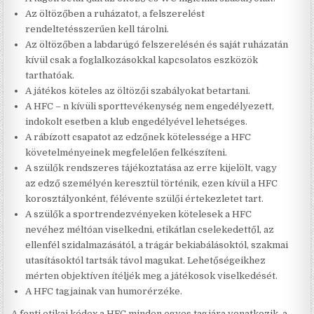
Az öltözőben a ruházatot, a felszerelést
rendeltetésszerűen kell tárolni.
Az öltözőben a labdarúgó felszerelésén és saját ruházatán
kívül csak a foglalkozásokkal kapcsolatos eszközök
tarthatóak.
A játékos köteles az öltözői szabályokat betartani.
A HFC – n kívüli sporttevékenység nem engedélyezett,
indokolt esetben a klub engedélyével lehetséges.
A rábízott csapatot az edzőnek kötelessége a HFC
követelményeinek megfelelően felkészíteni.
A szülők rendszeres tájékoztatása az erre kijelölt, vagy
az edző személyén keresztül történik, ezen kívül a HFC
korosztályonként, félévente szülői értekezletet tart.
A szülők a sportrendezvényeken kötelesek a HFC
nevéhez méltóan viselkedni, etikátlan cselekedettől, az
ellenfél szidalmazásától, a trágár bekiabálásoktól, szakmai
utasításoktól tartsák távol magukat. Lehetőségeikhez
mérten objektíven ítéljék meg a játékosok viselkedését.
A HFC tagjainak van humorérzéke.
A fenti etikai kódex a HFC minden egyes tagjára vonatkozik, a