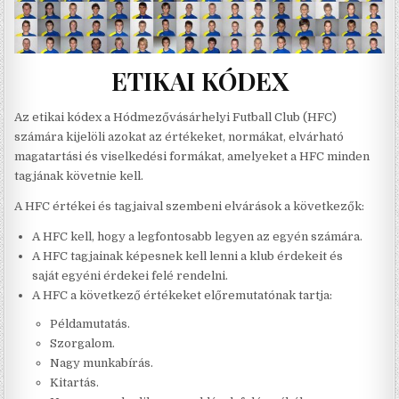
ETIKAI KÓDEX
Az etikai kódex a Hódmezővásárhelyi Futball Club (HFC)
számára kijelöli azokat az értékeket, normákat, elvárható
magatartási és viselkedési formákat, amelyeket a HFC minden
tagjának követnie kell.
A HFC értékei és tagjaival szembeni elvárások a következők:
A HFC kell, hogy a legfontosabb legyen az egyén számára.
A HFC tagjainak képesnek kell lenni a klub érdekeit és
saját egyéni érdekei felé rendelni.
A HFC a következő értékeket előremutatónak tartja:
Példamutatás.
Szorgalom.
Nagy munkabírás.
Kitartás.