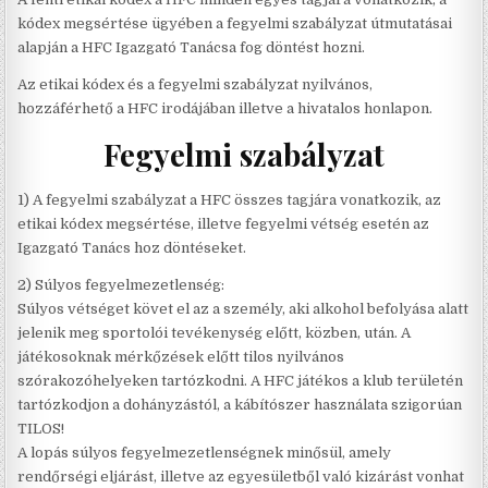
kódex megsértése ügyében a fegyelmi szabályzat útmutatásai
alapján a HFC Igazgató Tanácsa fog döntést hozni.
Az etikai kódex és a fegyelmi szabályzat nyilvános,
hozzáférhető a HFC irodájában illetve a hivatalos honlapon.
Fegyelmi szabályzat
1) A fegyelmi szabályzat a HFC összes tagjára vonatkozik, az
etikai kódex megsértése, illetve fegyelmi vétség esetén az
Igazgató Tanács hoz döntéseket.
2) Súlyos fegyelmezetlenség:
Súlyos vétséget követ el az a személy, aki alkohol befolyása alatt
jelenik meg sportolói tevékenység előtt, közben, után. A
játékosoknak mérkőzések előtt tilos nyilvános
szórakozóhelyeken tartózkodni. A HFC játékos a klub területén
tartózkodjon a dohányzástól, a kábítószer használata szigorúan
TILOS!
A lopás súlyos fegyelmezetlenségnek minősül, amely
rendőrségi eljárást, illetve az egyesületből való kizárást vonhat