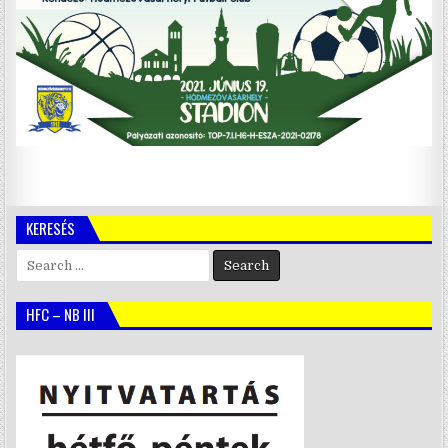
KERESÉS
Search
for:
HFC – NB III