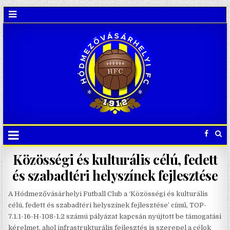
Közösségi és kulturális célú, fedett
és szabadtéri helyszínek fejlesztése
A Hódmezővásárhelyi Futball Club a ‘Közösségi és kulturális
célú, fedett és szabadtéri helyszínek fejlesztése’ című, TOP-
7.1.1-16-H-108-1.2 számú pályázat kapcsán nyújtott be támogatási
kérelmet, ahol infrastrukturális fejlesztés is szerepel a célok