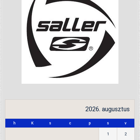
2026. augusztus
h
K
s
c
p
s
v
1
2