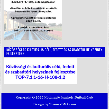
KÖZÖSSÉGI ÉS KULTURÁLIS CÉLÚ, FEDETT ÉS SZABADTÉRI HELYSZÍNEK
FEJLESZTÉSE
Copyright © 2026 Hódmezővásárhelyi Futball Club
Design by ThemesDNA.com