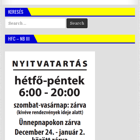
KERESÉS
Search
for:
HFC – NB III