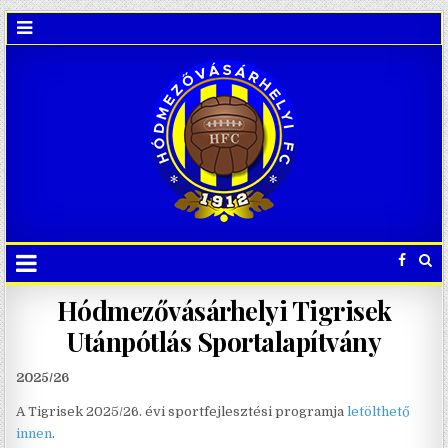
Hódmezővásárhelyi Tigrisek
Utánpótlás Sportalapítvány
2025/26
A Tigrisek 2025/26. évi sportfejlesztési programja
letölthető
innen
.