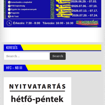
KERESÉS
Search
for:
HFC – NB III