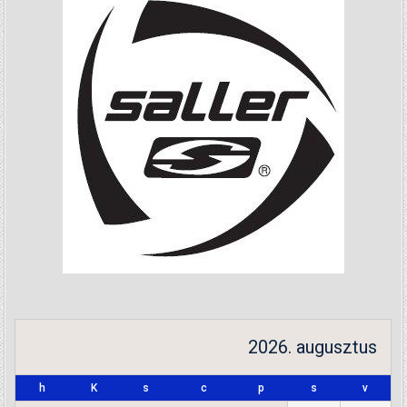
2026. augusztus
h
K
s
c
p
s
v