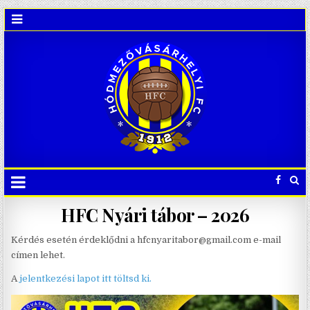
HFC Nyári tábor – 2026
Kérdés esetén érdeklődni a hfcnyaritabor@gmail.com e-mail
címen lehet.
A
jelentkezési lapot itt töltsd ki.