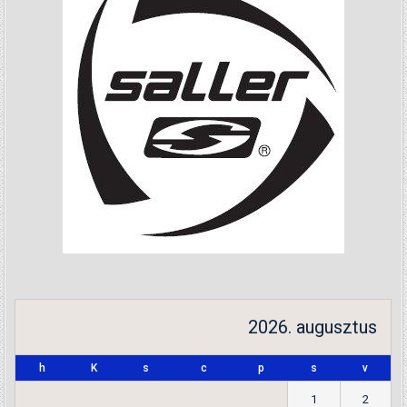
2026. augusztus
h
K
s
c
p
s
v
1
2