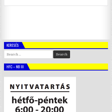
KERESÉS
Search
for:
HFC – NB III