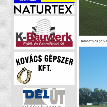
Hátsó füves pálya