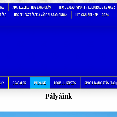
TÁS
ADATKEZELÉSI HOZZÁJÁRULÁS
HFC CSALÁDI SPORT-, KULTURÁLIS ÉS GASZ
ZTÉSE
HFC FEJLESZTÉSEK A VÁROSI STADIONBAN
HFC CSALÁDI NAP – 2024
ÁNY
CSAPATOK
PÁLYÁINK
FOCISULI KÉPZÉS
SPORTTÁMOGATÁS (TAO)
Pályáink