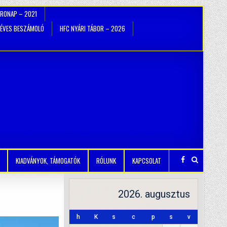
TRONAP – 2021
ÉVES BESZÁMOLÓ
HFC NYÁRI TÁBOR – 2026
KIADVÁNYOK, TÁMOGATÓK
RÓLUNK
KAPCSOLAT
2026. augusztus
h
K
s
c
p
s
v