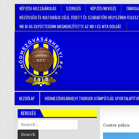
KÉPZÉSI HOZZÁJÁRULÁS
SZERELÉS
KÉPZÉS/NEVELÉS
TÁMOGA
KÖZÖSSÉGI ÉS KULTURÁLIS CÉLÚ, FEDETT ÉS SZABADTÉRI HELYSZÍNEK FEJLES
NB III-AS EGYÜTTESÜNK MEGNEHEZÍTETTE AZ NB I-ES MTK DOLGÁT.
KEZDŐLAP
HÓDMEZŐVÁSÁRHELYI TIGRISEK UTÁNPÓTLÁS SPORTALAPÍTV
KERESÉS
Search
Center pálya:
for: