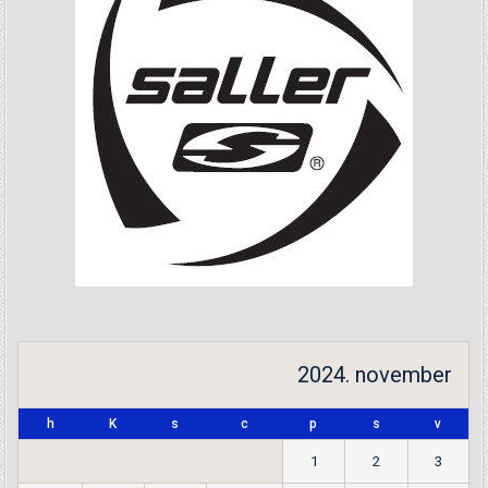
2024. november
h
K
s
c
p
s
v
1
2
3