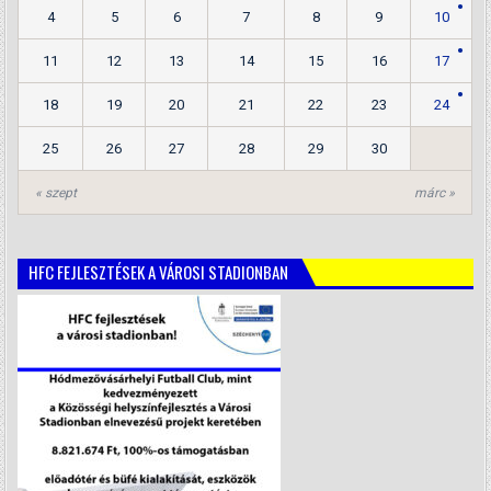
4
5
6
7
8
9
10
11
12
13
14
15
16
17
18
19
20
21
22
23
24
25
26
27
28
29
30
« szept
márc »
HFC FEJLESZTÉSEK A VÁROSI STADIONBAN