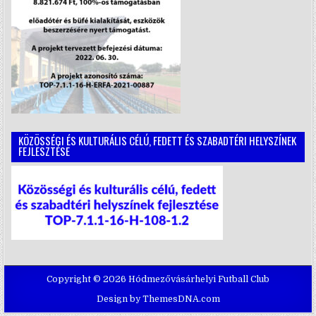
KÖZÖSSÉGI ÉS KULTURÁLIS CÉLÚ, FEDETT ÉS SZABADTÉRI HELYSZÍNEK
FEJLESZTÉSE
Copyright © 2026 Hódmezővásárhelyi Futball Club
Design by ThemesDNA.com