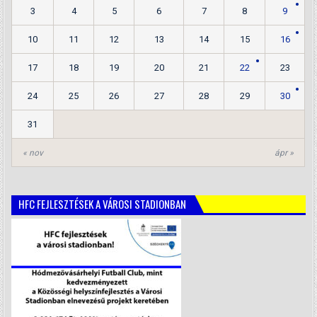
3
4
5
6
7
8
9
10
11
12
13
14
15
16
17
18
19
20
21
22
23
24
25
26
27
28
29
30
31
« nov
ápr »
HFC FEJLESZTÉSEK A VÁROSI STADIONBAN