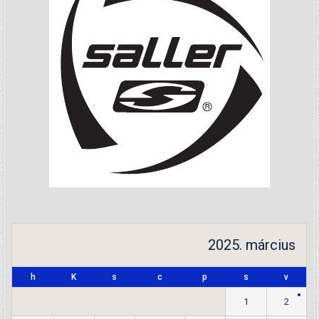
2025. március
h
K
s
c
p
s
v
1
2