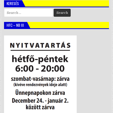
KERESÉS
Search
for:
HFC – NB III