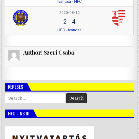
Iváncsa - HFC
2020-08-12
2
-
4
HFC - Iváncsa
Author:
Szeri Csaba
KERESÉS
Search
for:
HFC – NB III