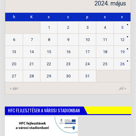
2024. május
h
K
s
c
p
s
v
1
2
3
4
5
6
7
8
9
10
11
12
13
14
15
16
17
18
19
20
21
22
23
24
25
26
27
28
29
30
31
« ápr
júl »
HFC FEJLESZTÉSEK A VÁROSI STADIONBAN