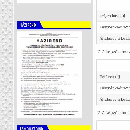
Teljes havi díj
HÁZIREND
Testvérkedvez
Általános iskolai
A képzési hozz
Féléves díj
Testvérkedvez
Általános iskolai
A képzési hozz
TÁMOGATÓINK