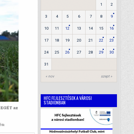
1
2
3
4
5
6
7
8
9
10
11
12
13
14
15
16
17
18
19
20
21
22
23
24
25
26
27
28
29
30
31
« nov
szept »
HFC FEJLESZTÉSEK A VÁROSI
STADIONBAN
SZEGÉT az
én: