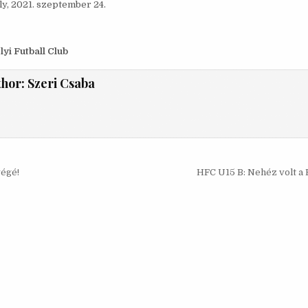
, 2021. szeptember 24.
i Futball Club
thor:
Szeri Csaba
s
végé!
HFC U15 B: Nehéz volt a 
ó