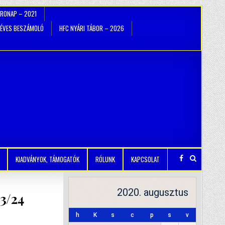
TRONAP – 2021
ÉVES BESZÁMOLÓ
HFC NYÁRI TÁBOR – 2026
KIADVÁNYOK, TÁMOGATÓK
RÓLUNK
KAPCSOLAT
2020. augusztus
23/24
h
K
s
c
p
s
v