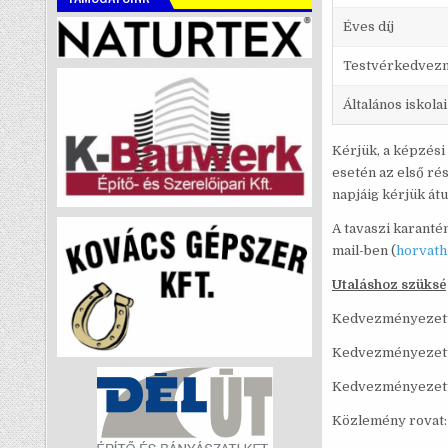
Éves díj
Testvérkedvez
Általános iskolai
Kérjük, a képzési 
esetén az első ré
napjáig kérjük átu
A tavaszi karanté
mail-ben (
horvat
Utaláshoz szüksé
Kedvezmén
Kedvezményeze
Kedvezmény
Közlemé