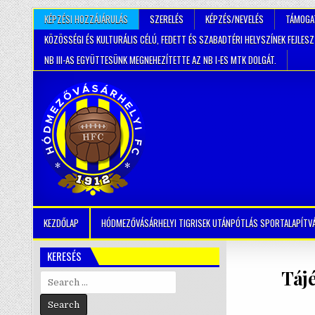
KÉPZÉSI HOZZÁJÁRULÁS
SZERELÉS
KÉPZÉS/NEVELÉS
TÁMOGA
KÖZÖSSÉGI ÉS KULTURÁLIS CÉLÚ, FEDETT ÉS SZABADTÉRI HELYSZÍNEK FEJLES
NB III-AS EGYÜTTESÜNK MEGNEHEZÍTETTE AZ NB I-ES MTK DOLGÁT.
KEZDŐLAP
HÓDMEZŐVÁSÁRHELYI TIGRISEK UTÁNPÓTLÁS SPORTALAPÍTV
KERESÉS
Tájé
Search
for: