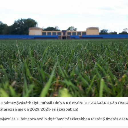
! A Hódmezővásárhelyi Futball Club a KÉPZÉSI HOZZÁJÁRULÁS ÖS
 határozza meg a 2023/2024-es szezonban!
ájárulás 11 hónapra szóló díját
havi részletekben
történő fizetés eset