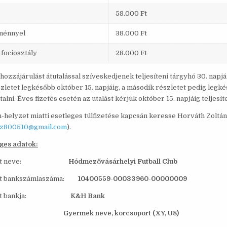
58.000 Ft
ménnyel
38.000 Ft
 fociosztály
28.000 Ft
hozzájárulást átutalással szíveskedjenek teljesíteni tárgyhó 30. napjá
szletet legkésőbb október 15. napjáig, a második részletet pedig legk
talni. Éves fizetés esetén az utalást kérjük október 15. napjáig teljesíte
n-helyzet miatti esetleges túlfizetése kapcsán keresse Horváth Zoltá
hz800510@gmail.com
).
ges adatok:
yezett neve:
Hódmezővásárhelyi Futball Club
tt bankszámlaszáma:
10400559-00033960-00000009
ezett bankja:
K&H Bank
ny rovat:
Gyermek neve, korcsoport (XY, U8)