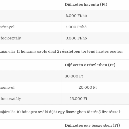
Díjfizetés havonta (Ft)
6.000 Ft/hó
ménnyel
4.000 Ft/hó
 fociosztály
3.000 Ft/hó
ájárulás 11 hónapra szóló díját
2 részletben
történő fizetés esetén:
Díjfizetés 2 részletben (Ft)
30.000 Ft
ménnyel
20.000 Ft
 fociosztály
15.000 Ft
ájárulás 10 hónapra szóló díját
egy összegben
történő fizetéssel:
Díjfizetés egy összegben (Ft)