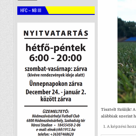
HFC – NB III
Tisztelt Szülők
alábbiak szerint
A képzési hozz