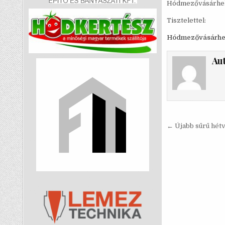
Hódmezővásárhely
Tisztelettel:
Hódmezővásárhely
Au
Bejegyzé
← Újabb sűrű hét
navigáci