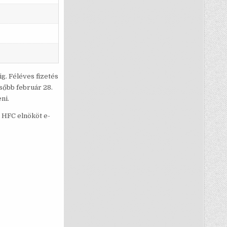
ig. Féléves fizetés
ésőbb február 28.
ni.
n HFC elnököt e-