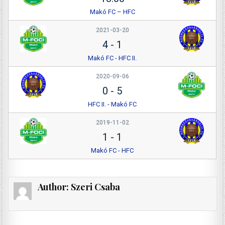
Makó FC – HFC
2021-03-20
4
-
1
Makó FC - HFC II.
2020-09-06
0
-
5
HFC II. - Makó FC
2019-11-02
1
-
1
Makó FC - HFC
Author:
Szeri Csaba