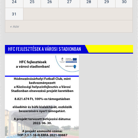
24
25
26
27
28
29
30
31
« nov
HFC FEJLESZTÉSEK A VÁROSI STADIONBAN