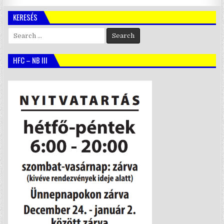
KERESÉS
Search
for:
HFC – NB III