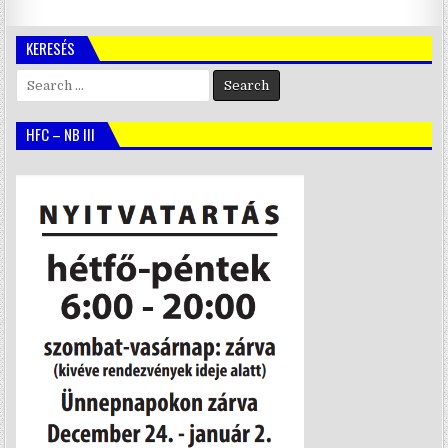
KERESÉS
Search
for:
HFC – NB III