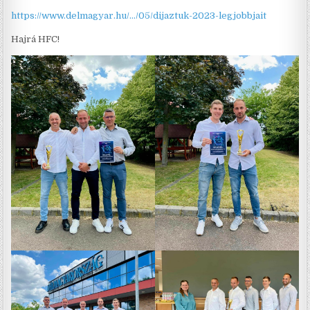
https://www.delmagyar.hu/…/05/dijaztuk-2023-legjobbjait
Hajrá HFC!