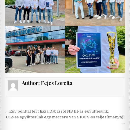
Author:
Fejes Loretta
Bejegyzés
← Egy ponttal tért haza Dabasról NB III-as együttesünk.
navigáció
U12-es együttesünk egy meccsre van a 100%-os teljesítménytől.
→