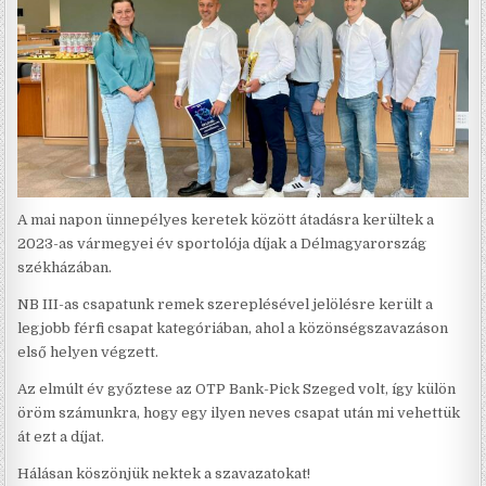
A mai napon ünnepélyes keretek között átadásra kerültek a
2023-as vármegyei év sportolója díjak a Délmagyarország
székházában.
NB III-as csapatunk remek szereplésével jelölésre került a
legjobb férfi csapat kategóriában, ahol a közönségszavazáson
első helyen végzett.
Az elmúlt év győztese az OTP Bank-Pick Szeged volt, így külön
öröm számunkra, hogy egy ilyen neves csapat után mi vehettük
át ezt a díjat.
Hálásan köszönjük nektek a szavazatokat!