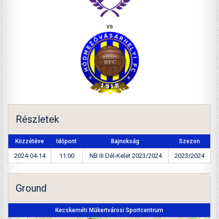
vs
Részletek
Közzétéve
Időpont
Bajnokság
Szezon
2024-04-14
11:00
NB III Dél-Kelet 2023/2024
2023/2024
Ground
Kecskeméti Műkertvárosi Sportcentrum