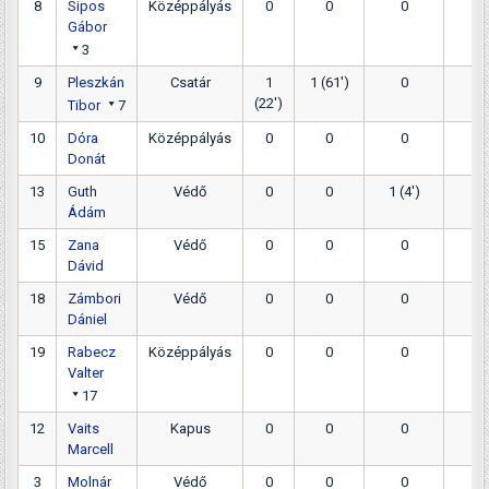
8
Sipos
Középpályás
0
0
0
0
Gábor
3
9
Pleszkán
Csatár
1
1 (61')
0
0
(22')
Tibor
7
10
Dóra
Középpályás
0
0
0
0
Donát
13
Guth
Védő
0
0
1 (4')
0
Ádám
15
Zana
Védő
0
0
0
0
Dávid
18
Zámbori
Védő
0
0
0
0
Dániel
19
Rabecz
Középpályás
0
0
0
0
Valter
17
12
Vaits
Kapus
0
0
0
0
Marcell
3
Molnár
Védő
0
0
0
0