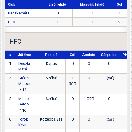
Club
Első félidő
Második félidő
Gól
Kecskemét II.
0
1
1
HFC
1
1
2
HFC
#
Játékos
Pozíció
Gól
Assists
Sárga lap
Piros
1
Deczki
Kapus
0
0
0
0
Máté
2
Gréczi
Szélső
1
0
1 (54')
0
Márton
(61')
14
5
Mahler
Szélső
0
1 (22')
0
0
Gergő
16
6
Török
Középpályás
0
0
1 (58')
0
Kevin