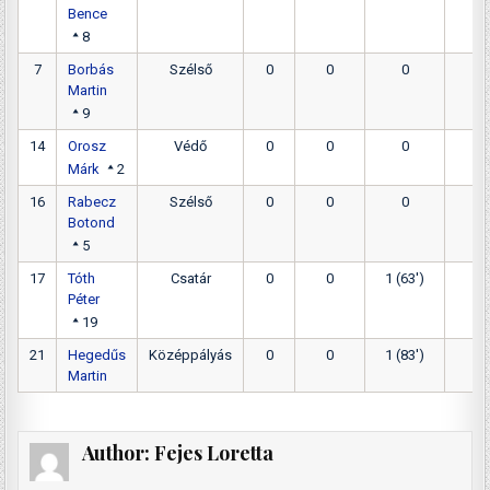
Bence
8
7
Borbás
Szélső
0
0
0
0
Martin
9
14
Orosz
Védő
0
0
0
0
Márk
2
16
Rabecz
Szélső
0
0
0
0
Botond
5
17
Tóth
Csatár
0
0
1 (63')
0
Péter
19
21
Hegedűs
Középpályás
0
0
1 (83')
0
Martin
Author:
Fejes Loretta