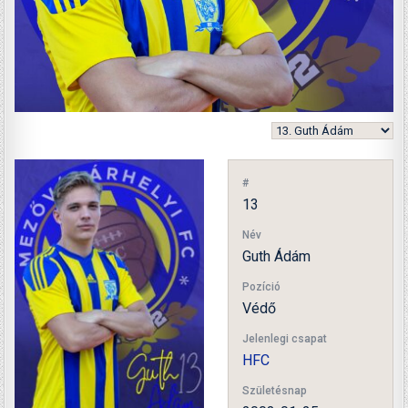
#
13
Név
Guth Ádám
Pozíció
Védő
Jelenlegi csapat
HFC
Születésnap