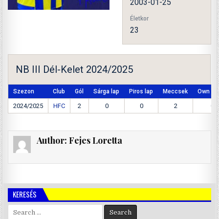
2003-01-25
Életkor
23
NB III Dél-Kelet 2024/2025
Szezon
Club
Gól
Sárga lap
Piros lap
Meccsek
Own Go
2024/2025
HFC
2
0
0
2
0
Author:
Fejes Loretta
KERESÉS
Search
for: