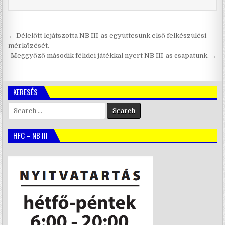
Bejegyzés
← Délelőtt lejátszotta NB III-as együttesünk első felkészülési
navigáció
mérkőzését.
Meggyőző második félidei játékkal nyert NB III-as csapatunk. →
KERESÉS
Search
for:
HFC – NB III