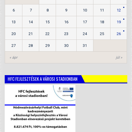
6
7
8
9
10
11
12
13
14
15
16
17
18
19
20
21
22
23
24
25
26
27
28
29
30
31
« ápr
júl »
HFC FEJLESZTÉSEK A VÁROSI STADIONBAN