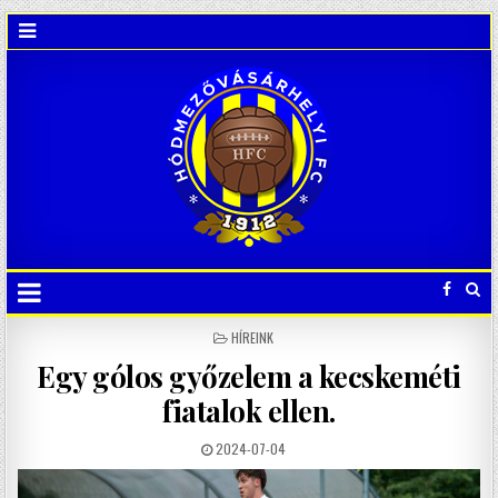
POSTED
HÍREINK
IN
Egy gólos győzelem a kecskeméti
fiatalok ellen.
2024-07-04