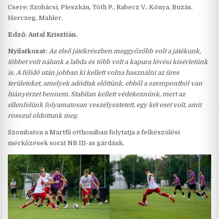
Csere: Szobácsi, Pleszkán, Tóth P., Rabecz V., Kónya, Buzás,
Herczeg, Mahler.
Edző: Antal Krisztián.
Nyilatkozat:
Az első játékrészben meggyőzőbb volt a játékunk,
többet volt nálunk a labda és több volt a kapura lövési kísérletünk
is. A félidő után jobban ki kellett volna használni az üres
területeket, amelyek adódtak előttünk, ebből a szempontból van
hiányérzet bennem. Stabilan kellett védekeznünk, mert az
ellenfelünk folyamatosan veszélyeztetett, egy két eset volt, amit
rosszul oldottunk meg.
Szombaton a Martfű otthonában folytatja a felkészülési
mérkőzések sorát NB III-as gárdánk.