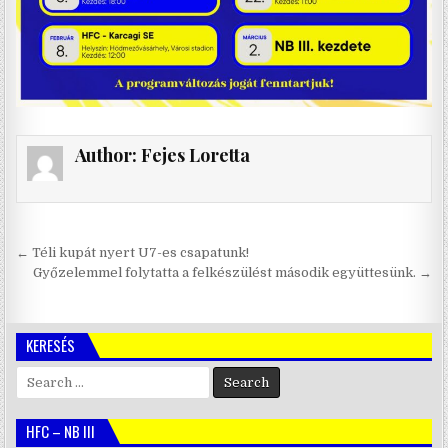
Author:
Fejes Loretta
Bejegyzés
← Téli kupát nyert U7-es csapatunk!
navigáció
Győzelemmel folytatta a felkészülést második együttesünk. →
KERESÉS
Search
for:
HFC – NB III