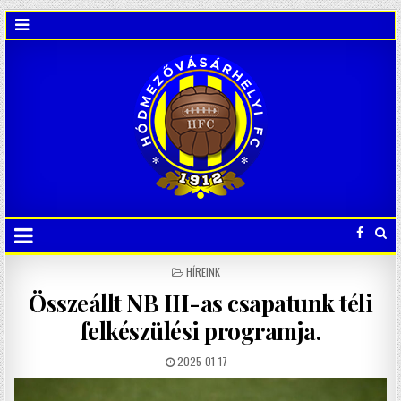
POSTED
HÍREINK
IN
Összeállt NB III-as csapatunk téli
felkészülési programja.
2025-01-17