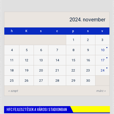
2024. november
h
K
s
c
p
s
v
1
2
3
4
5
6
7
8
9
10
11
12
13
14
15
16
17
18
19
20
21
22
23
24
25
26
27
28
29
30
« szept
márc »
HFC FEJLESZTÉSEK A VÁROSI STADIONBAN