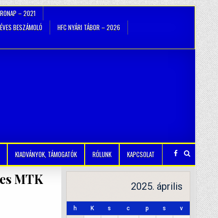
TRONAP – 2021
ÉVES BESZÁMOLÓ
HFC NYÁRI TÁBOR – 2026
KIADVÁNYOK, TÁMOGATÓK
RÓLUNK
KAPCSOLAT
I-es MTK
2025. április
h
K
s
c
p
s
v