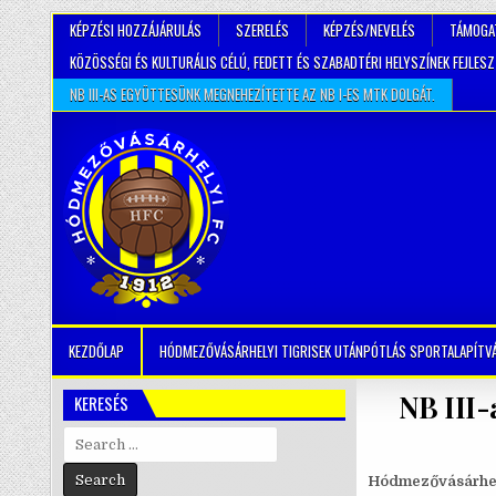
KÉPZÉSI HOZZÁJÁRULÁS
SZERELÉS
KÉPZÉS/NEVELÉS
TÁMOGA
KÖZÖSSÉGI ÉS KULTURÁLIS CÉLÚ, FEDETT ÉS SZABADTÉRI HELYSZÍNEK FEJLES
NB III-AS EGYÜTTESÜNK MEGNEHEZÍTETTE AZ NB I-ES MTK DOLGÁT.
KEZDŐLAP
HÓDMEZŐVÁSÁRHELYI TIGRISEK UTÁNPÓTLÁS SPORTALAPÍTV
NB III-
KERESÉS
Search
for:
Hódmezővásárhel