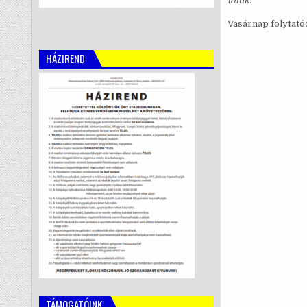
tőlük
.
Vasárnap folytató
HÁZIREND
TÁMOGATÓINK