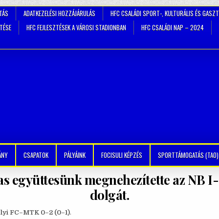
TÁS
ADATKEZELÉSI HOZZÁJÁRULÁS
HFC CSALÁDI SPORT-, KULTURÁLIS ÉS GASZ
ZTÉSE
HFC FEJLESZTÉSEK A VÁROSI STADIONBAN
HFC CSALÁDI NAP – 2024
ÁNY
CSAPATOK
PÁLYÁINK
FOCISULI KÉPZÉS
SPORTTÁMOGATÁS (TAO)
as együttesünk megnehezítette az NB 
dolgát.
yi FC–MTK 0–2 (0–1)
.