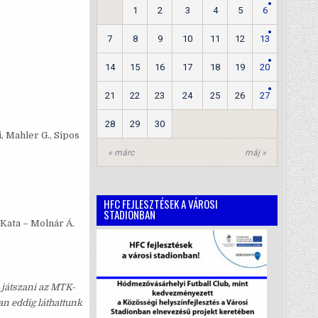
1
2
3
4
5
6
7
8
9
10
11
12
13
14
15
16
17
18
19
20
21
22
23
24
25
26
27
28
29
30
, Mahler G., Sipos
« márc
máj »
HFC FEJLESZTÉSEK A VÁROSI
STADIONBAN
 Kata – Molnár Á.
 játszani az MTK-
an eddig láthattunk