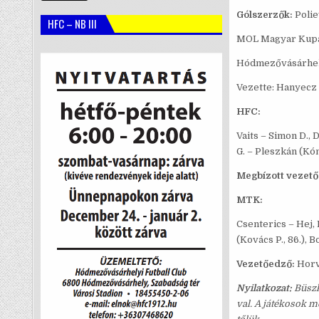
Gólszerzők:
Poliev
HFC – NB III
MOL Magyar Kupa 
Hódmezővásárhely
Vezette: Hanyecz 
HFC:
Vaits – Simon D., 
G. – Pleszkán (Kón
Megbízott vezető
MTK:
Csenterics – Hej, 
(Kovács P., 86.), B
Vezetőedző:
Horv
Nyilatkozat:
Büszk
val. A játékosok m