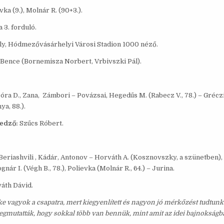
ka (9.), Molnár R. (90+3.).
3. forduló.
, Hódmezővásárhelyi Városi Stadion 1000 néző.
Bence (Bornemisza Norbert, Vrbivszki Pál).
Dóra D., Zana, Zámbori – Povázsai, Hegedűs M. (Rabecz V., 78.) – Gréczi
ya, 88.).
edző:
Szűcs Róbert.
Beriashvili , Kádár, Antonov – Horváth A. (Kosznovszky, a szünetben),
ognár I. (Végh B., 78.), Polievka (Molnár R., 64.) – Jurina.
áth Dávid.
e vagyok a csapatra, mert kiegyenlített és nagyon jó mérkőzést tudtunk
egmutatták, hogy sokkal több van bennük, mint amit az idei bajnokságb