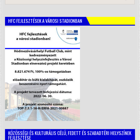
HFC FEJLESZTÉSEK A VÁROSI STADIONBAN
KÖZÖSSÉGI ÉS KULTURÁLIS CÉLÚ, FEDETT ÉS SZABADTÉRI HELYSZÍNEK
FEJLESZTÉSE