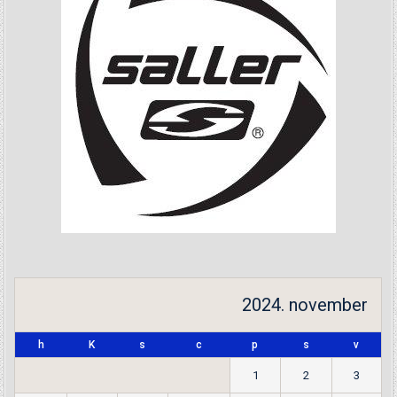
2024. november
h
K
s
c
p
s
v
1
2
3