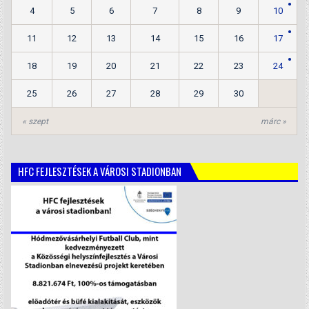
4
5
6
7
8
9
10
11
12
13
14
15
16
17
18
19
20
21
22
23
24
25
26
27
28
29
30
« szept
márc »
HFC FEJLESZTÉSEK A VÁROSI STADIONBAN