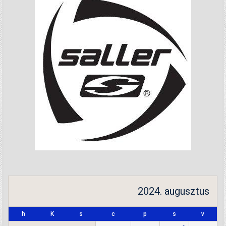
2024. augusztus
h
K
s
c
p
s
v