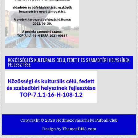
KÖZÖSSÉGI ÉS KULTURÁLIS CÉLÚ, FEDETT ÉS SZABADTÉRI HELYSZÍNEK
FEJLESZTÉSE
Copyright © 2026 Hódmezővásárhelyi Futball Club
Design by ThemesDNA.com