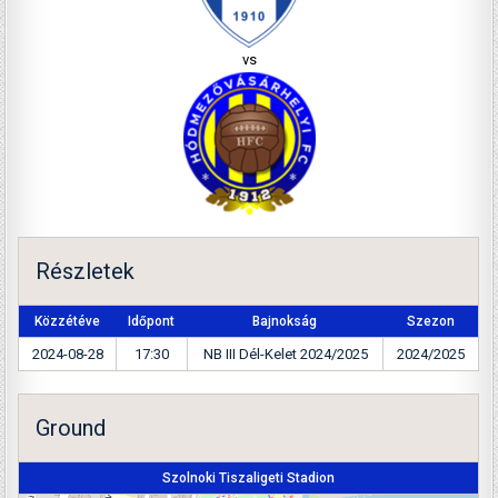
vs
Részletek
Közzétéve
Időpont
Bajnokság
Szezon
2024-08-28
17:30
NB III Dél-Kelet 2024/2025
2024/2025
Ground
Szolnoki Tiszaligeti Stadion