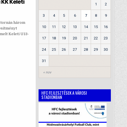
KK Keleti
1
2
3
4
5
6
7
8
9
t tornán három
10
11
12
13
14
15
16
jesítményt
melt Keleti U13-
17
18
19
20
21
22
23
24
25
26
27
28
29
30
31
« nov
HFC FEJLESZTÉSEK A VÁROSI
STADIONBAN