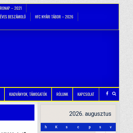
TRONAP – 2021
ÉVES BESZÁMOLÓ
HFC NYÁRI TÁBOR – 2026
KIADVÁNYOK, TÁMOGATÓK
RÓLUNK
KAPCSOLAT
2026. augusztus
h
K
s
c
p
s
v