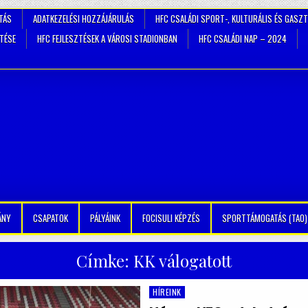
TÁS
ADATKEZELÉSI HOZZÁJÁRULÁS
HFC CSALÁDI SPORT-, KULTURÁLIS ÉS GASZ
ZTÉSE
HFC FEJLESZTÉSEK A VÁROSI STADIONBAN
HFC CSALÁDI NAP – 2024
ÁNY
CSAPATOK
PÁLYÁINK
FOCISULI KÉPZÉS
SPORTTÁMOGATÁS (TAO)
Címke:
KK válogatott
HÍREINK
Posted
in