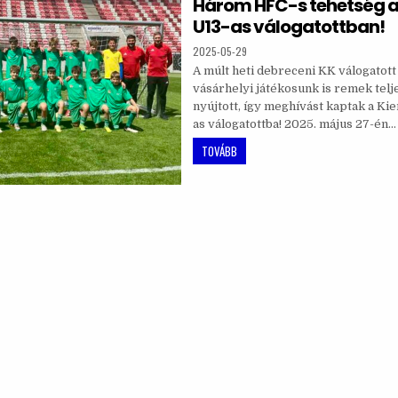
Három HFC-s tehetség a 
U13-as válogatottban!
2025-05-29
A múlt heti debreceni KK válogatot
vásárhelyi játékosunk is remek tel
nyújtott, így meghívást kaptak a Kie
as válogatottba! 2025. május 27-én…
TOVÁBB