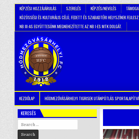
KÉPZÉSI HOZZÁJÁRULÁS
SZERELÉS
KÉPZÉS/NEVELÉS
TÁMOGA
KÖZÖSSÉGI ÉS KULTURÁLIS CÉLÚ, FEDETT ÉS SZABADTÉRI HELYSZÍNEK FEJLES
NB III-AS EGYÜTTESÜNK MEGNEHEZÍTETTE AZ NB I-ES MTK DOLGÁT.
KEZDŐLAP
HÓDMEZŐVÁSÁRHELYI TIGRISEK UTÁNPÓTLÁS SPORTALAPÍTV
KERESÉS
Search
for: