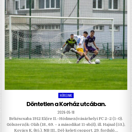
HÍREINK
Posted
in
Döntetlen a Korház utcában.
2026-05-18
Békéscsaba 1912 Előre II.–Hódmezővásárhelyi FC 2–2 (1–0).
Gólszerzők: Oláh (18., 69. – a másodikat 11-sből), ill. Hajnal (53.),
Kovács K. (65.). NB III., Dél-keleti csoport, 29. forduló….