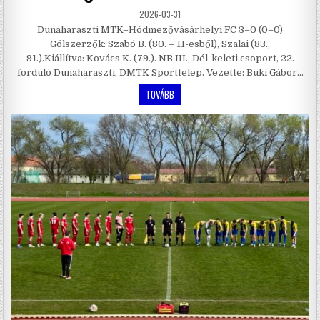
2026-03-31
Dunaharaszti MTK–Hódmezővásárhelyi FC 3–0 (0–0)
Gólszerzők: Szabó B. (80. – 11-esből), Szalai (83.,
91.).Kiállítva: Kovács K. (79.). NB III., Dél-keleti csoport, 22.
forduló Dunaharaszti, DMTK Sporttelep. Vezette: Büki Gábor…
TOVÁBB