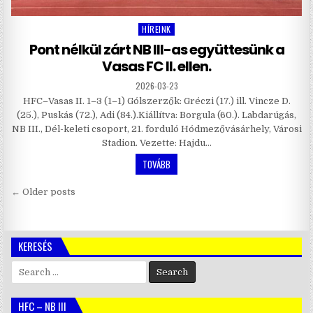
HÍREINK
Posted
in
Pont nélkül zárt NB III-as együttesünk a
Vasas FC II. ellen.
2026-03-23
HFC–Vasas II. 1–3 (1–1) Gólszerzők: Gréczi (17.) ill. Vincze D.
(25.), Puskás (72.), Adi (84.).Kiállítva: Borgula (60.). Labdarúgás,
NB III., Dél-keleti csoport, 21. forduló Hódmezővásárhely, Városi
Stadion. Vezette: Hajdu…
TOVÁBB
Bejegyzés
← Older posts
navigáció
KERESÉS
Search
for:
HFC – NB III