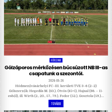
HÍREINK
Posted
in
Gólzáporos mérkőzésen búcsúzott NB III-as
csapatunk a szezontól.
2026-05-26
Hódmezővásárhelyi FC–III. kerületi TVE 3–6 (2–2)
Gólszerzők: Hegedűs M. (43.), Ötvös (45+1), Hajnal (86. – 11-
esből), ill. Wirth (2., 20., 57., 79.), Fodor (52.), Gosztola (59.)….
TOVÁBB