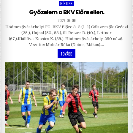
HÍREINK
Posted
in
Győzelem a BKV Előre ellen.
2026-05-09
Hódmezővásárhelyi FC–BKV Előre 3–2 (1–1) Gólszerzők: Gréczi
(25.), Hajnal (50., 58.), ill. Reizer D. (40.), Lettner
(67.).Kiállítva: Kovács K. (89.). Hódmezővásárhely, 250 néző.
Vezette: Molnár Réka (Dobos, Mákos)….
TOVÁBB