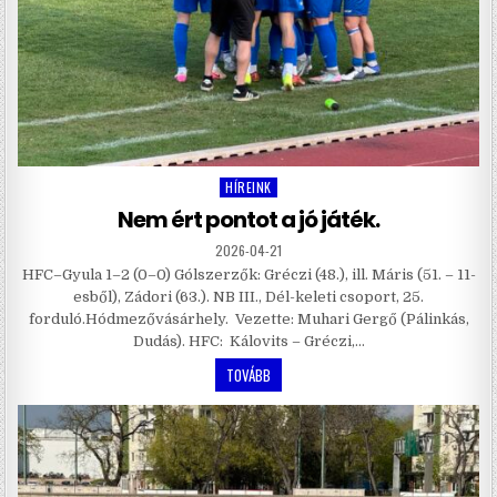
HÍREINK
Posted
in
Nem ért pontot a jó játék.
2026-04-21
HFC–Gyula 1–2 (0–0) Gólszerzők: Gréczi (48.), ill. Máris (51. – 11-
esből), Zádori (63.). NB III., Dél-keleti csoport, 25.
forduló.Hódmezővásárhely. Vezette: Muhari Gergő (Pálinkás,
Dudás). HFC: Kálovits – Gréczi,…
TOVÁBB