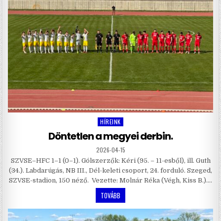
HÍREINK
Posted
in
Döntetlen a megyei derbin.
2026-04-15
SZVSE–HFC 1–1 (0–1). Gólszerzők: Kéri (95. – 11-esből), ill. Guth
(34.). Labdarúgás, NB III., Dél-keleti csoport, 24. forduló. Szeged,
SZVSE-stadion, 150 néző. Vezette: Molnár Réka (Végh, Kiss B.)….
TOVÁBB