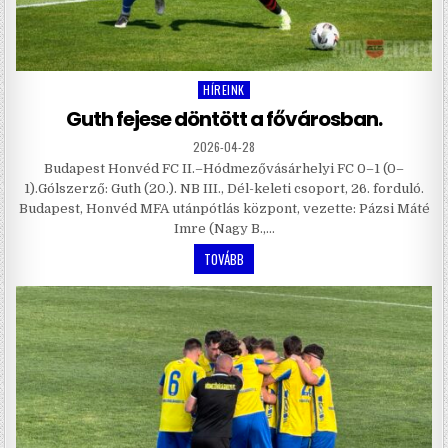
HÍREINK
Posted
in
Guth fejese döntött a fővárosban.
2026-04-28
Budapest Honvéd FC II.–Hódmezővásárhelyi FC 0–1 (0–
1).Gólszerző: Guth (20.). NB III., Dél-keleti csoport, 26. forduló.
Budapest, Honvéd MFA utánpótlás központ, vezette: Pázsi Máté
Imre (Nagy B.,…
TOVÁBB