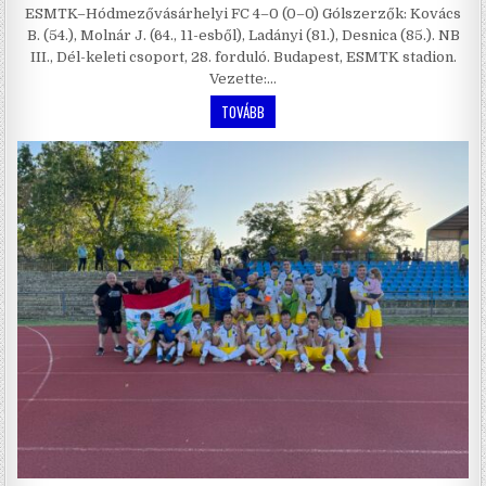
ESMTK–Hódmezővásárhelyi FC 4–0 (0–0) Gólszerzők: Kovács
B. (54.), Molnár J. (64., 11-esből), Ladányi (81.), Desnica (85.). NB
III., Dél-keleti csoport, 28. forduló. Budapest, ESMTK stadion.
Vezette:…
TOVÁBB