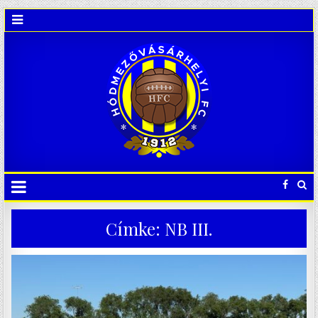
Címke:
NB III.