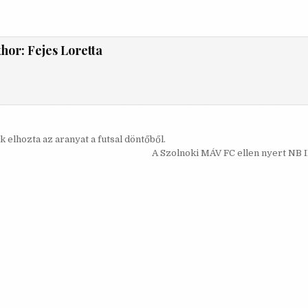
thor:
Fejes Loretta
s
 elhozta az aranyat a futsal döntőből.
ó
A Szolnoki MÁV FC ellen nyert NB I