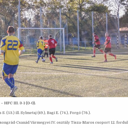
 HFC III. 3-1 (0-0).
S. (53.) ill. Sylmetaj (49.), Bagi E. (74.), Forgó (76.).
songrád-Csanád Vármegyei IV. osztály Tisza-Maros csoport 12. fordul