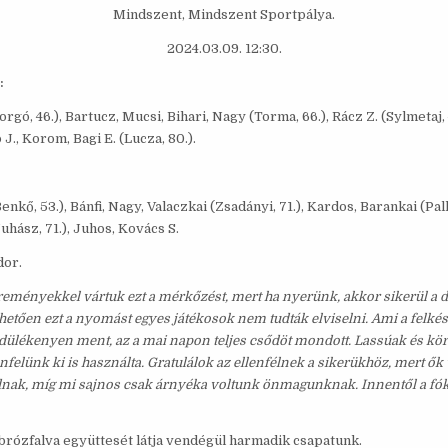
Mindszent, Mindszent Sportpálya.
2024.03.09. 12:30.
:
orgó, 46.), Bartucz, Mucsi, Bihari, Nagy (Torma, 66.), Rácz Z. (Sylmetaj, 
 J., Korom, Bagi E. (Lucza, 80.).
Benkő, 53.), Bánfi, Nagy, Valaczkai (Zsadányi, 71.), Kardos, Barankai (Pall
uhász, 71.), Juhos, Kovács S.
dor.
 reményekkel vártuk ezt a mérkőzést, mert ha nyerünk, akkor sikerül a 
hetően ezt a nyomást egyes játékosok nem tudták elviselni. Ami a felké
ülékenyen ment, az a mai napon teljes csődöt mondott. Lassúak és k
enfelünk ki is használta. Gratulálok az ellenfélnek a sikerükhöz, mert ők 
udnak, míg mi sajnos csak árnyéka voltunk önmagunknak. Innentől a fók
rózfalva együttesét látja vendégül harmadik csapatunk.