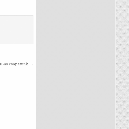
II-as csapatunk. →