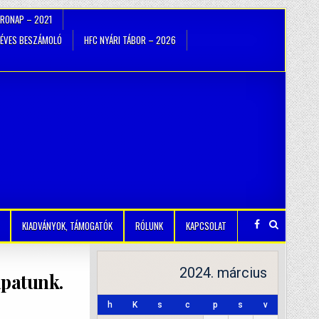
TRONAP – 2021
ÉVES BESZÁMOLÓ
HFC NYÁRI TÁBOR – 2026
KIADVÁNYOK, TÁMOGATÓK
RÓLUNK
KAPCSOLAT
2024. március
apatunk.
h
K
s
c
p
s
v