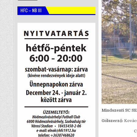
HFC – NB III
Mindszenti SC SE –
Gólszerző:
Kovács 
C