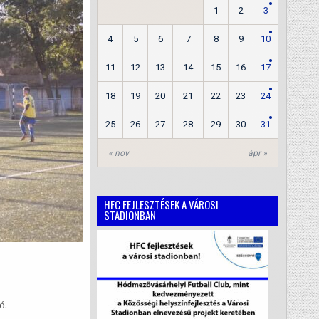
1
2
3
4
5
6
7
8
9
10
11
12
13
14
15
16
17
18
19
20
21
22
23
24
25
26
27
28
29
30
31
« nov
ápr »
HFC FEJLESZTÉSEK A VÁROSI
STADIONBAN
ó.