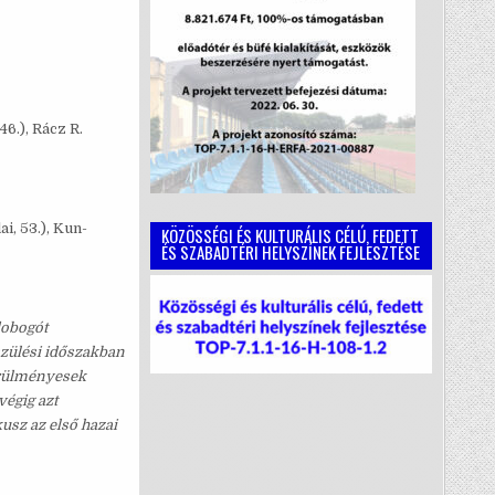
46.), Rácz R.
ai, 53.), Kun-
KÖZÖSSÉGI ÉS KULTURÁLIS CÉLÚ, FEDETT
ÉS SZABADTÉRI HELYSZÍNEK FEJLESZTÉSE
dobogót
szülési időszakban
örülményesek
végig azt
usz az első hazai