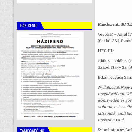
HÁZIREND
Mindszenti SC SE
Verók F. – Antal (F
(Csákó, 86.), Szabó
HFC III.:
Oláh Z. – Oláh S. (
Szabó, Nagy Sz. (J
Edző: Kovács Sán
Nyilatkozat: Nagy
megközelíteni. Vél
könnyedén és görd
voltunk, ezt az ell
játszották, amit t
meccsen van!
Szombaton az Amb
TÁMOGATÓINK