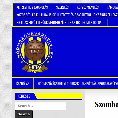
KÉPZÉSI HOZZÁJÁRULÁS
SZERELÉS
KÉPZÉS/NEVELÉS
TÁMOGA
KÖZÖSSÉGI ÉS KULTURÁLIS CÉLÚ, FEDETT ÉS SZABADTÉRI HELYSZÍNEK FEJLES
NB III-AS EGYÜTTESÜNK MEGNEHEZÍTETTE AZ NB I-ES MTK DOLGÁT.
KEZDŐLAP
HÓDMEZŐVÁSÁRHELYI TIGRISEK UTÁNPÓTLÁS SPORTALAPÍTV
KERESÉS
Szombat
Search
for: