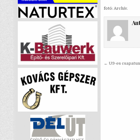
fotó: Archív.
Au
Bejegyzé
← U9-es csapatunk
navigáci