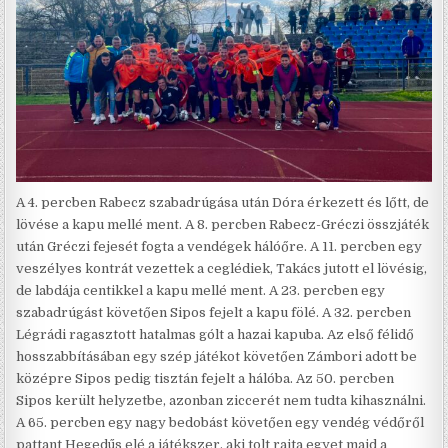
A 4. percben Rabecz szabadrúgása után Dóra érkezett és lőtt, de
lövése a kapu mellé ment. A 8. percben Rabecz-Gréczi összjáték
után Gréczi fejesét fogta a vendégek hálóőre. A 11. percben egy
veszélyes kontrát vezettek a ceglédiek, Takács jutott el lövésig,
de labdája centikkel a kapu mellé ment. A 23. percben egy
szabadrúgást követően Sipos fejelt a kapu fölé. A 32. percben
Légrádi ragasztott hatalmas gólt a hazai kapuba. Az első félidő
hosszabbításában egy szép játékot követően Zámbori adott be
középre Sipos pedig tisztán fejelt a hálóba. Az 50. percben
Sipos került helyzetbe, azonban ziccerét nem tudta kihasználni.
A 65. percben egy nagy bedobást követően egy vendég védőről
pattant Hegedűs elé a játékszer, aki tolt rajta egyet majd a