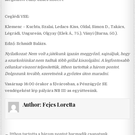
Ceglédi VSE:
Klemenc – Kuchta, Szalai, Ledacs-Kiss, Oldal, Simon D., Takács,
Légrádi, Ungureán, Olgyay (Elek Á., 75.), Ványi (Barna, 50.).
Edző: Schmidt Balázs.
Nyilatkozat: Nem volt a játékunk igazán meggyőző, sajnáljuk, hogy
a szurkolóinkat nem tudtuk több góllal kiszolgálni. A legfontosabb
célunkat viszont teljesítettük, itthon tartottuk a három pontot.
Dolgozunk tovább, szeretnénk a győztes úton maradni.
Vasárnap 16:00 órakor a fővárosban, a Pénzügyőr SE
vendégeként lép pályára NB III-as együttesünk.
Author:
Fejes Loretta
Bejegyzés
← Itthon tartotta a három pontot harmadik csapatunk.