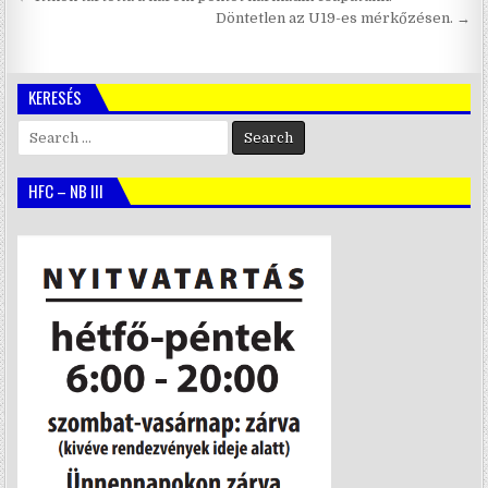
navigáció
Döntetlen az U19-es mérkőzésen. →
KERESÉS
Search
for:
HFC – NB III