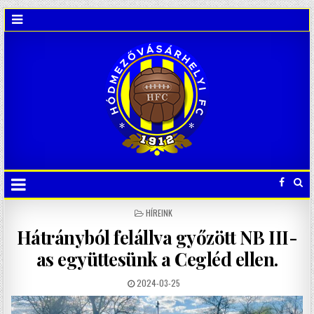
POSTED
HÍREINK
IN
Hátrányból felállva győzött NB III-
as együttesünk a Cegléd ellen.
2024-03-25