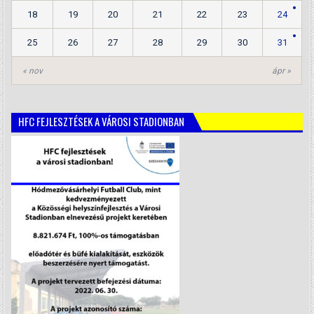
18
19
20
21
22
23
24
25
26
27
28
29
30
31
« nov
ápr »
HFC FEJLESZTÉSEK A VÁROSI STADIONBAN