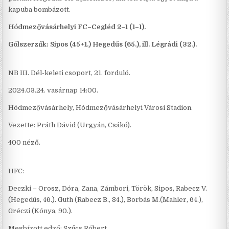
kapuba bombázott.
Hódmezővásárhelyi FC–Cegléd 2–1 (1–1).
Gólszerzők: Sipos (45+1.) Hegedűs (65.), ill. Légrádi (32.).
NB III. Dél-keleti csoport, 21. forduló.
2024.03.24. vasárnap 14:00.
Hódmezővásárhely, Hódmezővásárhelyi Városi Stadion.
Vezette: Práth Dávid (Urgyán, Csákó).
400 néző.
HFC:
Deczki – Orosz, Dóra, Zana, Zámbori, Török, Sipos, Rabecz V.
(Hegedűs, 46.). Guth (Rabecz B., 84.), Borbás M.(Mahler, 64.),
Gréczi (Kónya, 90.).
Megbízott edző: Szűcs Róbert.