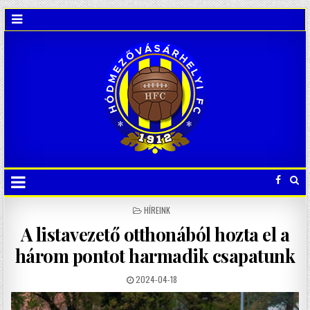
POSTED
HÍREINK
IN
A listavezető otthonából hozta el a
három pontot harmadik csapatunk
2024-04-18