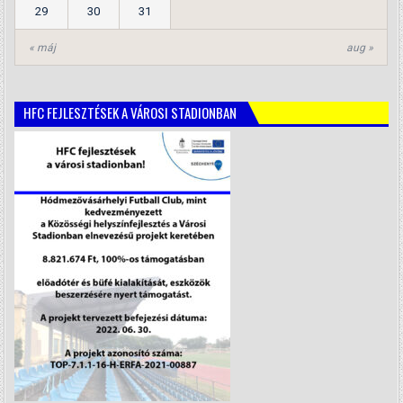
29
30
31
« máj
aug »
HFC FEJLESZTÉSEK A VÁROSI STADIONBAN