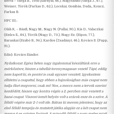
Berta – Varga B., Tóth (Sarnyai, 46.), Nagyfalusi (Varga J., 67.),
Weiner, Török (Farkas D., 62.), Locskai, Gombás, Duda,, Koncz,
Farkas B.
HFC III.:
Oláh K. – Bánfi, Nagy M., Nagy N. (Pallai, 90.), Kis D., Valaczkai
(Szűcs E., 84.), Török (Nagy D., 73.), Nagy Sz. (Sipos, 77.),
Barankai (Szabó B., 94.), Kardos (Zsadányi, 46.), Kovács S. (Papp,
91.).
Edző: Kovács Sándor.
Nyilatkozat: Egész héten nagy izgalommal készültünk erre a
mérkőzésre, hiszen a tabellát toronymagasan vezető Tápé, eddig
nem kapott ki, és pontot is csak egyszer vesztett. Igyekeztem
elhitetni a csapattal, hogy ebben a bajnokságban más csapat nem
tudja őket megverni, csak mi! Nos, a meccs nem a tervek szerint
kezdődött, hiszen egy kontra végén a 2. percben már vezetett a
hazai csapat. Viszont ismét helyén volt a srácok esze és a szíve. A
félidő végére már 2-1 volt ide. Bátran ki merem jelenteni, hogy az
első félidő tempója és mutatott játéka alapján ez a két csapat nem
megye 4-es szinten focizott. A második félidő a nagy meleg miatt