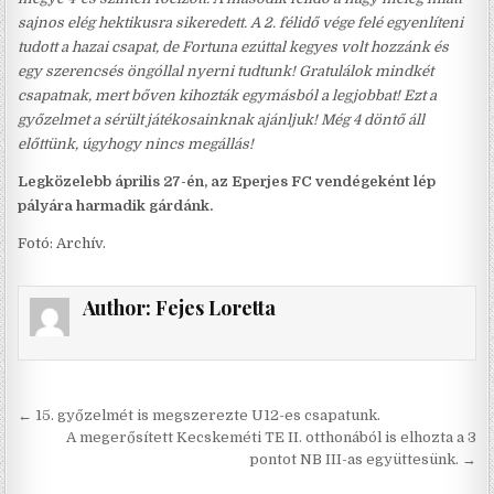
sajnos elég hektikusra sikeredett. A 2. félidő vége felé egyenlíteni
tudott a hazai csapat, de Fortuna ezúttal kegyes volt hozzánk és
egy szerencsés öngóllal nyerni tudtunk! Gratulálok mindkét
csapatnak, mert bőven kihozták egymásból a legjobbat! Ezt a
győzelmet a sérült játékosainknak ajánljuk! Még 4 döntő áll
előttünk, úgyhogy nincs megállás!
Legközelebb április 27-én, az Eperjes FC vendégeként lép
pályára harmadik gárdánk.
Fotó: Archív.
Author:
Fejes Loretta
Bejegyzés
← 15. győzelmét is megszerezte U12-es csapatunk.
navigáció
A megerősített Kecskeméti TE II. otthonából is elhozta a 3
pontot NB III-as együttesünk. →