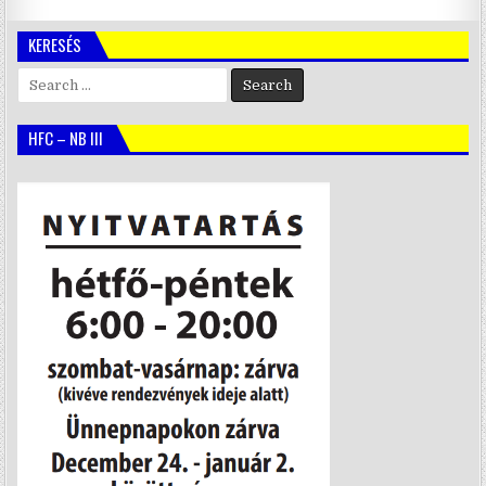
KERESÉS
Search
for:
HFC – NB III