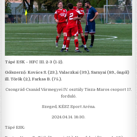
Tápé ESK – HFC III. 2-3 (1-2).
Gólszerző: Kovács S. (23.), Valaczkai (39.), Sarnyai (89., öngól)
ill. Török (2.), Farkas B. (75.).
Csongrád-Csanád Vármegyei IV. osztály Tisza-Maros csoport 17.
forduló.
Szeged, KÉSZ Sport Aréna.
2024.04.14. 16:30.
Tápé ESK: