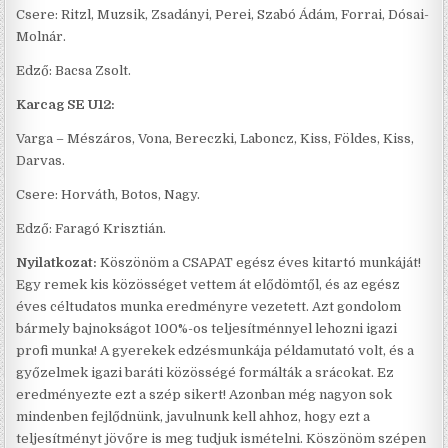
Csere: Ritzl, Muzsik, Zsadányi, Perei, Szabó Ádám, Forrai, Dósai-
Molnár.
Edző: Bacsa Zsolt.
Karcag SE U12:
Varga – Mészáros, Vona, Bereczki, Laboncz, Kiss, Földes, Kiss,
Darvas.
Csere: Horváth, Botos, Nagy.
Edző: Faragó Krisztián.
Nyilatkozat:
Köszönöm a CSAPAT egész éves kitartó munkáját!
Egy remek kis közösséget vettem át elődömtől, és az egész
éves céltudatos munka eredményre vezetett. Azt gondolom
bármely bajnokságot 100%-os teljesítménnyel lehozni igazi
profi munka! A gyerekek edzésmunkája példamutató volt, és a
győzelmek igazi baráti közösségé formálták a srácokat. Ez
eredményezte ezt a szép sikert! Azonban még nagyon sok
mindenben fejlődnünk, javulnunk kell ahhoz, hogy ezt a
teljesítményt jövőre is meg tudjuk ismételni. Köszönöm szépen