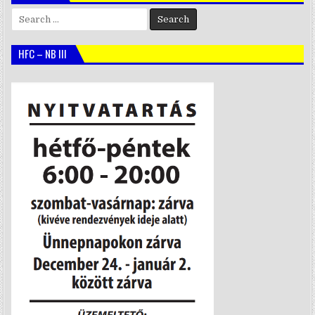
Search
for:
HFC – NB III