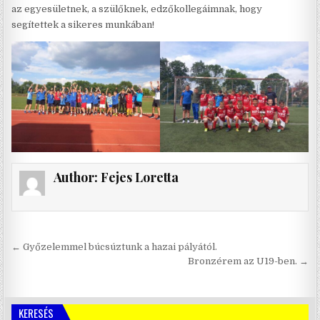
az egyesületnek, a szülőknek, edzőkollegáimnak, hogy
segítettek a sikeres munkában!
Author:
Fejes Loretta
Bejegyzés
← Győzelemmel búcsúztunk a hazai pályától.
navigáció
Bronzérem az U19-ben. →
KERESÉS