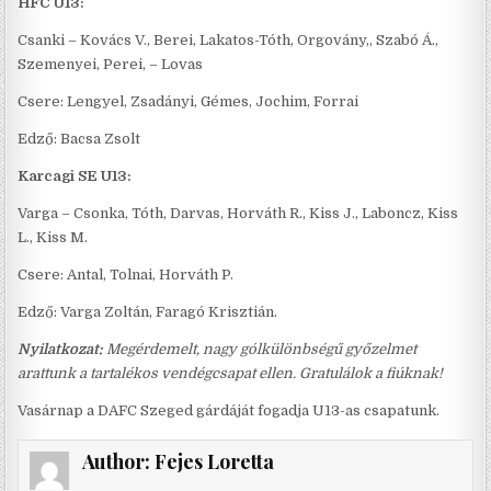
HFC U13:
Csanki – Kovács V., Berei, Lakatos-Tóth, Orgovány,, Szabó Á.,
Szemenyei, Perei, – Lovas
Csere: Lengyel, Zsadányi, Gémes, Jochim, Forrai
Edző: Bacsa Zsolt
Karcagi SE U13:
Varga – Csonka, Tóth, Darvas, Horváth R., Kiss J., Laboncz, Kiss
L., Kiss M.
Csere: Antal, Tolnai, Horváth P.
Edző: Varga Zoltán, Faragó Krisztián.
Nyilatkozat:
Megérdemelt, nagy gólkülönbségű győzelmet
arattunk a tartalékos vendégcsapat ellen. Gratulálok a fiúknak!
Vasárnap a DAFC Szeged gárdáját fogadja U13-as csapatunk.
Author:
Fejes Loretta