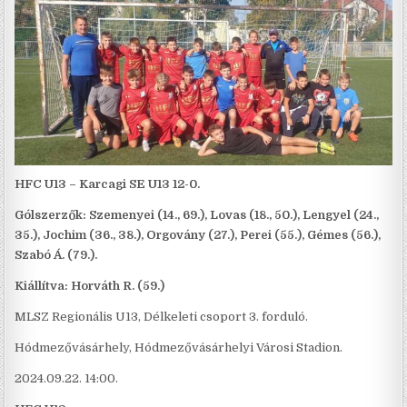
HFC U13 – Karcagi SE U13 12-0.
Gólszerzők: Szemenyei (14., 69.), Lovas (18., 50.), Lengyel (24.,
35.), Jochim (36., 38.), Orgovány (27.), Perei (55.), Gémes (56.),
Szabó Á. (79.).
Kiállítva: Horváth R. (59.)
MLSZ Regionális U13, Délkeleti csoport 3. forduló.
Hódmezővásárhely, Hódmezővásárhelyi Városi Stadion.
2024.09.22. 14:00.