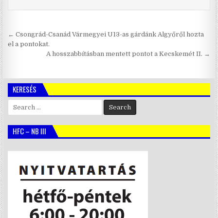
Bejegyzés
← Csongrád-Csanád Vármegyei U13-as gárdánk Algyőről hozta
navigáció
el a pontokat.
A hosszabbításban mentett pontot a Kecskemét II. →
KERESÉS
Search
for:
HFC – NB III