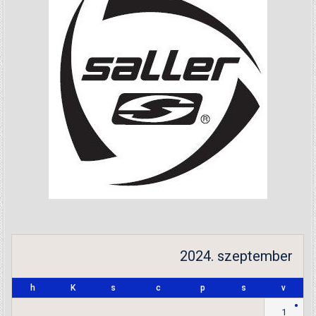
2024. szeptember
h
K
s
c
p
s
v
1