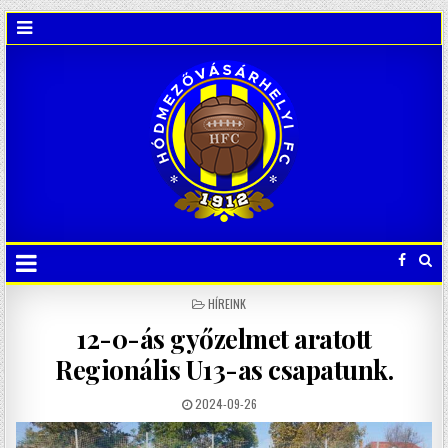
POSTED
HÍREINK
IN
12-0-ás győzelmet aratott
Regionális U13-as csapatunk.
2024-09-26