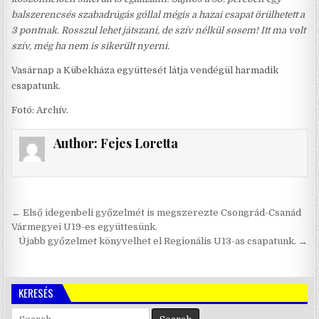
balszerencsés szabadrúgás góllal mégis a hazai csapat örülhetett a
3 pontnak. Rosszul lehet játszani, de szív nélkül sosem! Itt ma volt
szív, még ha nem is sikerült nyerni.
Vasárnap a Kübekháza együttesét látja vendégül harmadik
csapatunk.
Fotó: Archív.
Author:
Fejes Loretta
Bejegyzés
← Első idegenbeli győzelmét is megszerezte Csongrád-Csanád
navigáció
Vármegyei U19-es együttesünk.
Újabb győzelmet könyvelhet el Regionális U13-as csapatunk. →
KERESÉS
Search