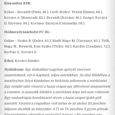
Kiszombor KSK
:
Kókai – Bernáth (Finta, 46.), Cseh, Bodré, Tézsla (Simon, 68.),
Kovács A. (Naszradi, 82.), Bernáth (Kórász, 46.), Dongó, Kovács
D, (Gyenes, 84.), Kormos, Sarnyai (Csizmadia, 58.).
Hódmezővásárhelyi FC III.:
Guljas – Szabó B. (Szűcs, 65.), Bánfi, Nagy M. (Varsányi, 65.), Tóth,
Nagy N., Németh, Kun-Szabó (Tódor, 68.), Kardos (Zsadányi, 72.),
Borbás Á., Kovács S.
Edző:
Kovács Sándor.
Nyilatkozat:
Egy fizikalitást nagyban igénylő meccsre
számítottunk, ezt is kaptunk, teljes mértékben. Az első félidőben a
mezőnyben folyó küzdelem és birkózás jellemezte a mérkőzést.
Egy szöglet után viszont a hazai csapat egy átlövéssel megszerezte
a vezetést. A második félidőre a mérkőzés képe mit sem változott.
Egy szabadrúgás kombináció révén a hazai csapat újabb gólt
szerzett. Viszont a csapatban volt tartás és az utolsó 20 percben
teljesen átvettük az irányítást. A 71. és 73. percben 2 gyors gólnak
köszönhetően sikerült is egalizálni! Sajnos a 80. percben egy