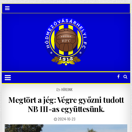
POSTED
HÍREINK
IN
Megtört a jég: Végre győzni tudott
NB III-as együttesünk.
2024-10-23