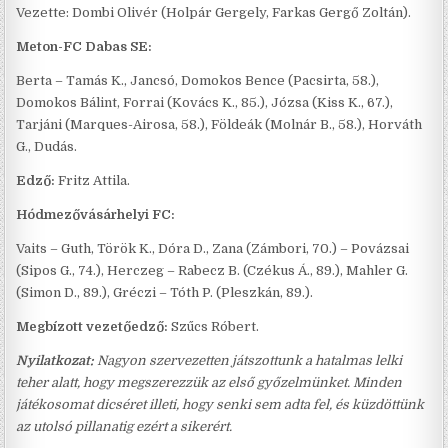
Vezette: Dombi Olivér (Holpár Gergely, Farkas Gergő Zoltán).
Meton-FC Dabas SE:
Berta – Tamás K., Jancsó, Domokos Bence (Pacsirta, 58.),
Domokos Bálint, Forrai (Kovács K., 85.), Józsa (Kiss K., 67.),
Tarjáni (Marques-Airosa, 58.), Földeák (Molnár B., 58.), Horváth
G., Dudás.
Edző:
Fritz Attila.
Hódmezővásárhelyi FC:
Vaits – Guth, Török K., Dóra D., Zana (Zámbori, 70.) – Povázsai
(Sipos G., 74.), Herczeg – Rabecz B. (Czékus Á., 89.), Mahler G.
(Simon D., 89.), Gréczi – Tóth P. (Pleszkán, 89.).
Megbízott vezetőedző:
Szűcs Róbert.
Nyilatkozat:
Nagyon szervezetten játszottunk a hatalmas lelki
teher alatt, hogy megszerezzük az első győzelmünket. Minden
játékosomat dicséret illeti, hogy senki sem adta fel, és küzdöttünk
az utolsó pillanatig ezért a sikerért.