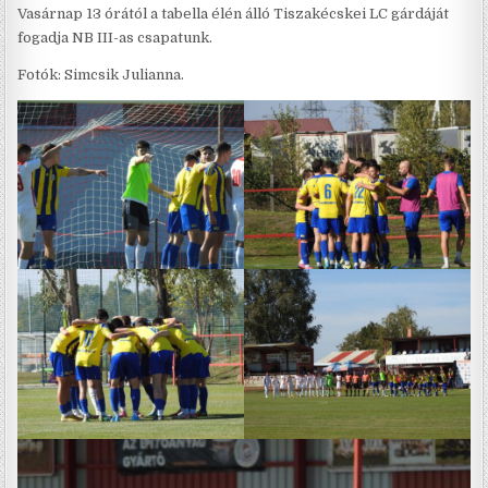
Vasárnap 13 órától a tabella élén álló Tiszakécskei LC gárdáját
fogadja NB III-as csapatunk.
Fotók: Simcsik Julianna.