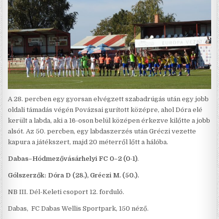
A 28. percben egy gyorsan elvégzett szabadrúgás után egy jobb
oldali támadás végén Povázsai gurított középre, ahol Dóra elé
került a labda, aki a 16-oson belül középen érkezve kilőtte a jobb
alsót. Az 50. percben, egy labdaszerzés után Gréczi vezette
kapura a játékszert, majd 20 méterről lőtt a hálóba.
Dabas–Hódmezővásárhelyi FC 0–2 (0-1)
.
Gólszerzők: Dóra D (28.), Gréczi M. (50.).
NB III. Dél-Keleti csoport 12. forduló.
Dabas, FC Dabas Wellis Sportpark, 150 néző.