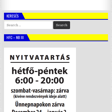
KERESÉS
Search
for:
HFC – NB III