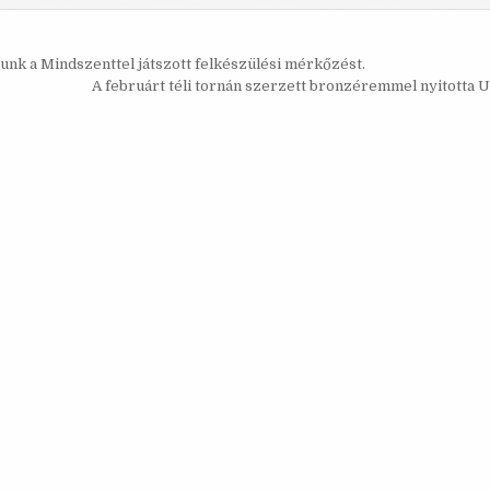
s
nk a Mindszenttel játszott felkészülési mérkőzést.
ó
A februárt téli tornán szerzett bronzéremmel nyitotta 