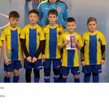
rna
alva