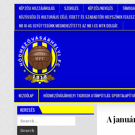
KÉPZÉSI HOZZÁJÁRULÁS
SZERELÉS
KÉPZÉS/NEVELÉS
TÁMOGA
KÖZÖSSÉGI ÉS KULTURÁLIS CÉLÚ, FEDETT ÉS SZABADTÉRI HELYSZÍNEK FEJLES
NB III-AS EGYÜTTESÜNK MEGNEHEZÍTETTE AZ NB I-ES MTK DOLGÁT.
KEZDŐLAP
HÓDMEZŐVÁSÁRHELYI TIGRISEK UTÁNPÓTLÁS SPORTALAPÍTV
KERESÉS
A januá
Search
for: