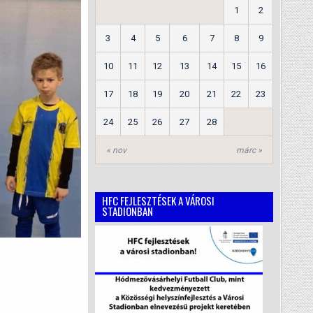
1
2
3
4
5
6
7
8
9
10
11
12
13
14
15
16
17
18
19
20
21
22
23
24
25
26
27
28
« nov
márc »
HFC FEJLESZTÉSEK A VÁROSI
STADIONBAN