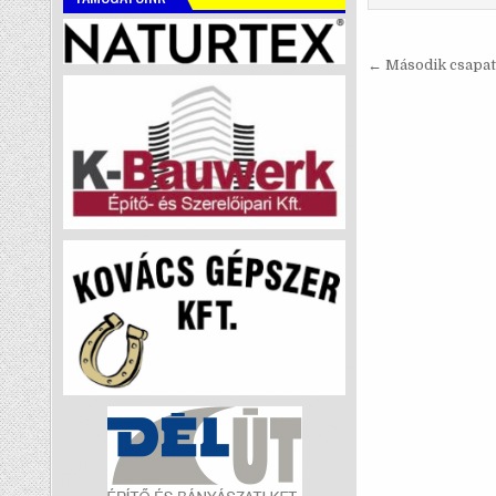
Bejegyzé
← Második csapatu
navigáci