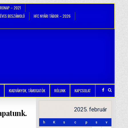
TRONAP – 2021
ÉVES BESZÁMOLÓ
HFC NYÁRI TÁBOR – 2026
KIADVÁNYOK, TÁMOGATÓK
RÓLUNK
KAPCSOLAT
2025. február
apatunk.
h
K
s
c
p
s
v