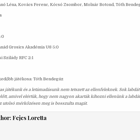
nó Léna, Kovács Ferenc, Kócsó Zsombor, Molnár Botond, Tóth Bendegú
s
:0
nád Grosics Akadémia U8 5:0
i Szilády RFC 2:1
kedőbb játékosa: Tóth Bendegúz
as játékunk és a letámadásunk nem tetszett az ellenfeleknek. Sok labdát
előtt, amivel elértük, hogy nem nagyon akarták kihozni ellenünk a labdát
az utolsó mérkőzésen meg is bosszulta magát.
thor:
Fejes Loretta