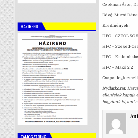
Czékmán Áron, Dá
Edző: Mucsi Déne
HÁZIREND
Eredmények:
HFC – SZEOL SC 5
HFC – Szeged-Csa
HFC – Kiskunhalas
HFC – Makó 2:2
Csapat legkiemel
Nyilatkozat:
Harci
ellenfelek kapuja 
hagytunk ki, ami 
Au
TÁMOGATÓINK