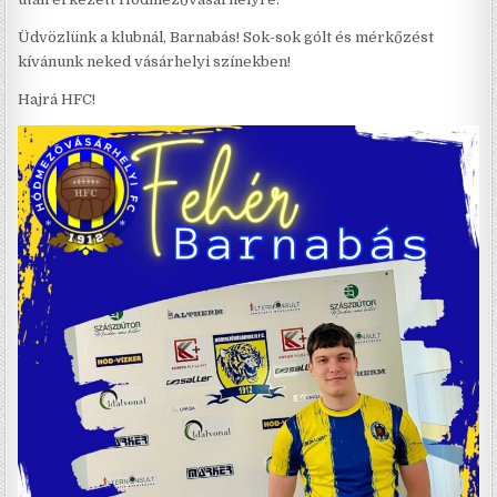
Üdvözlünk a klubnál, Barnabás! Sok-sok gólt és mérkőzést
kívánunk neked vásárhelyi színekben!
Hajrá HFC!