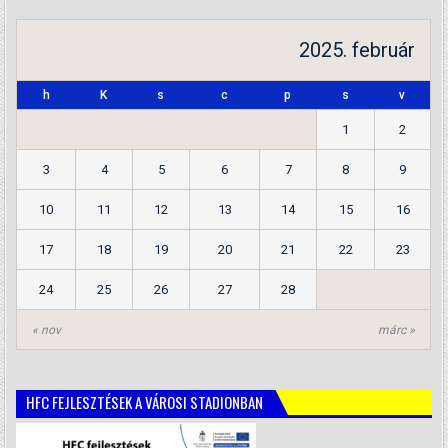
2025. február
h
K
s
c
p
s
v
1
2
3
4
5
6
7
8
9
10
11
12
13
14
15
16
17
18
19
20
21
22
23
24
25
26
27
28
« nov
márc »
HFC FEJLESZTÉSEK A VÁROSI STADIONBAN