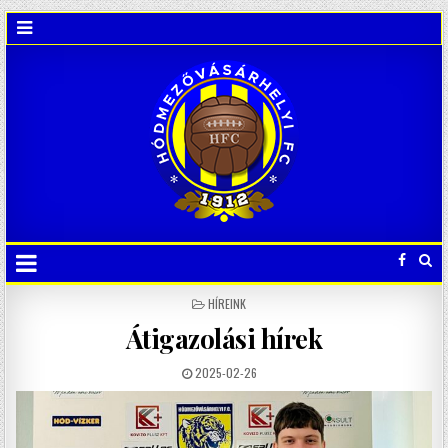
POSTED
HÍREINK
IN
Átigazolási hírek
2025-02-26