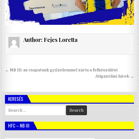
Author:
Fejes Loretta
Bejegyzés
← NB III-as csapatunk győzelemmel zárta a felkészülést.
navigáció
Átigazolási hírek →
KERESÉS
Search
for:
HFC – NB III