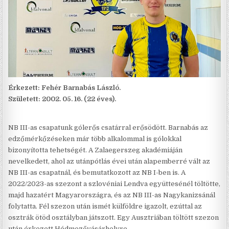
Érkezett: Fehér Barnabás László.
Született: 2002. 05. 16. (22 éves).
NB III-as csapatunk gólerős csatárral erősödött. Barnabás az
edzőmérkőzéseken már több alkalommal is gólokkal
bizonyította tehetségét. A Zalaegerszeg akadémiáján
nevelkedett, ahol az utánpótlás évei után alapemberré vált az
NB III-as csapatnál, és bemutatkozott az NB I-ben is. A
2022/2023-as szezont a szlovéniai Lendva együttesénél töltötte,
majd hazatért Magyarországra, és az NB III-as Nagykanizsánál
folytatta. Fél szezon után ismét külföldre igazolt, ezúttal az
osztrák ötöd osztályban játszott. Egy Ausztriában töltött szezon
után érkezett Hódmezővásárhelyre.