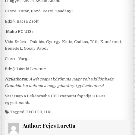
Lengyel, Lovas, Szabó Ádám.
Csere: Tatár, Bozó, Perei, Zsadányi.
Edző: Bacsa Zsolt
Makó FC U13:
Vida-Szűcs – Palotás, György-Kieta, Csókás, Tóth, Komáromi,
Benedek, Goján, Papdi.
Csere: Varga.
Edző: László Levente
Nyilatkozat:
A két csapat között ma nagy volt a különbség.
Gratulálok a fiúknak a nagy gólarányú győzelemhez!
Vasárnap a Békéscsaba UFC csapatát fogadja U13-as
együttesünk.
Tagged
HFC U13
,
U13
Author:
Fejes Loretta