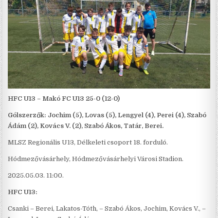
HFC U13 – Makó FC U13 25-0 (12-0)
Gólszerzők: Jochim (5), Lovas (5), Lengyel (4), Perei (4), Szabó
Ádám (2), Kovács V. (2), Szabó Ákos, Tatár, Berei.
MLSZ Regionális U13, Délkeleti csoport 18. forduló.
Hódmezővásárhely, Hódmezővásárhelyi Városi Stadion.
2025.05.03. 11:00.
HFC U13:
Csanki – Berei, Lakatos-Tóth, – Szabó Ákos, Jochim, Kovács V., –