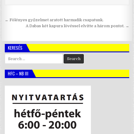
Bejegyzés
← Fölényes győzelmet aratott harmadik csapatunk.
navigáció
A Dabas két kapura lövéssel elvitte a három pontot. →
KERESÉS
Search
for:
HFC – NB III