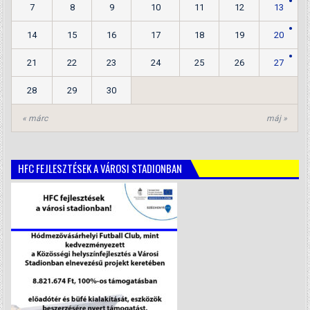
7
8
9
10
11
12
13
14
15
16
17
18
19
20
21
22
23
24
25
26
27
28
29
30
« márc
máj »
HFC FEJLESZTÉSEK A VÁROSI STADIONBAN