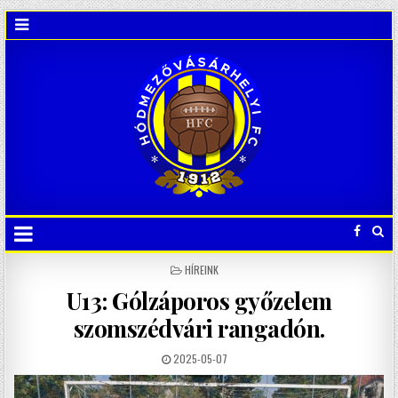
POSTED
HÍREINK
IN
U13: Gólzáporos győzelem
szomszédvári rangadón.
2025-05-07