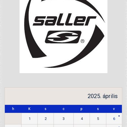
2025. április
h
K
s
c
p
s
v
1
2
3
4
5
6