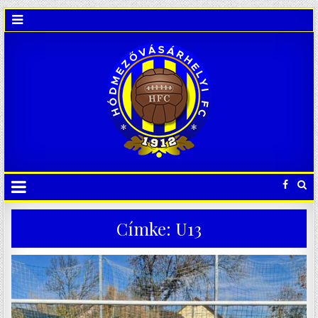
Címke:
U13