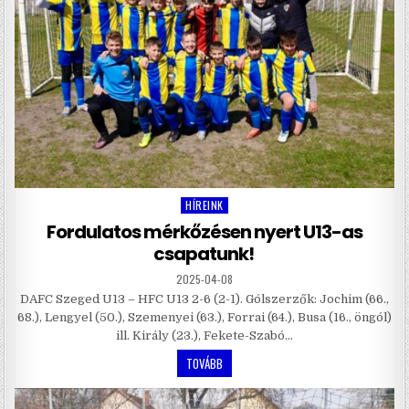
HÍREINK
Posted
in
Fordulatos mérkőzésen nyert U13-as
csapatunk!
2025-04-08
DAFC Szeged U13 – HFC U13 2-6 (2-1). Gólszerzők: Jochim (66.,
68.), Lengyel (50.), Szemenyei (63.), Forrai (64.), Busa (16., öngól)
ill. Király (23.), Fekete-Szabó…
TOVÁBB