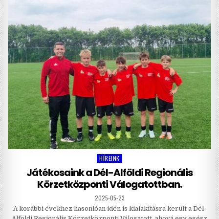
HÍREINK
Posted
in
Játékosaink a Dél-Alföldi Regionális
Körzetközponti Válogatottban.
2025-05-23
A korábbi évekhez hasonlóan idén is kialakításra került a Dél-
Alföldi Regionális Körzetközponti Válogatott, ahová egy egész