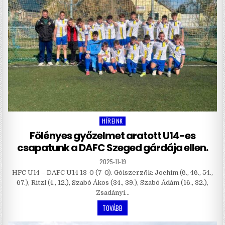
HÍREINK
Posted
in
Fölényes győzelmet aratott U14-es
csapatunk a DAFC Szeged gárdája ellen.
2025-11-19
HFC U14 – DAFC U14 13-0 (7-0). Gólszerzők: Jochim (6., 46., 54.,
67.), Ritzl (4., 12.), Szabó Ákos (34., 39.), Szabó Ádám (16., 32.),
Zsadányi…
TOVÁBB