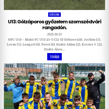
HÍREINK
Posted
in
U13: Gólzáporos győzelem szomszédvári
rangadón.
2025-05-07
HFC U13 – Makó FC U13 25-0 (12-0) Gólszerzők: Jochim (5),
Lovas (5), Lengyel (4), Perei (4), Szabó Ádám (2), Kovács V. (2),
Szabó Ákos,…
TOVÁBB