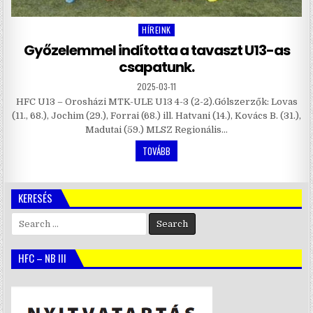
HÍREINK
Posted
in
Győzelemmel indította a tavaszt U13-as
csapatunk.
2025-03-11
HFC U13 – Orosházi MTK-ULE U13 4-3 (2-2).Gólszerzők: Lovas
(11., 68.), Jochim (29.), Forrai (68.) ill. Hatvani (14.), Kovács B. (31.),
Madutai (59.) MLSZ Regionális…
TOVÁBB
KERESÉS
Search
for:
HFC – NB III