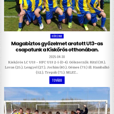
HÍREINK
Posted
in
Magabiztos győzelmet aratott U13-as
csapatunk a Kiskőrös otthonában.
2025-04-30
Kiskőrös LC U13 – HFC U13 2-5 (0-4). Gólszerzők: Ritzl (18.),
Lovas (25.), Lengyel (27.), Jochim (40.), Gémes (73.) ill. Hambalkó
(52.), Trepák (71.). MLSZ…
TOVÁBB