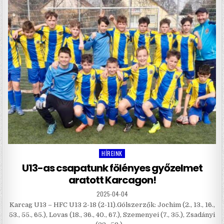
HÍREINK
Posted
in
U13-as csapatunk fölényes győzelmet
aratott Karcagon!
2025-04-04
Karcag U13 – HFC U13 2-18 (2-11).Gólszerzők: Jochim (2., 13., 16.,
53., 55., 65.), Lovas (18., 36., 40., 67.), Szemenyei (7., 35.), Zsadányi