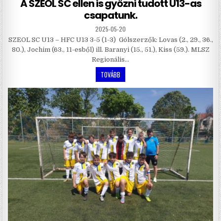
A SZEOL SC ellen is győzni tudott U13-as
csapatunk.
2025-05-20
SZEOL SC U13 – HFC U13 3-5 (1-3) Gólszerzők: Lovas (2., 29., 36.,
80.), Jochim (63., 11-esből) ill. Baranyi (15., 51.), Kiss (59.). MLSZ
Regionális…
TOVÁBB