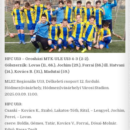
HFC U13 – Orosházi MTK-ULE U13 4-3 (2-2).
Gólszerzők: Lovas (11., 68.), Jochim (29.), Forrai (68.) ill. Hatvani
(14.), Kovács B. (31.), Madutai (59.)
MLSZ Regionális U13, Délkeleti csoport 12. forduló.
Hódmezővásárhely, Hódmezővásárhelyi Városi Stadion.
2025.03.09. 11:00.
HFC U13:
Csanki – Kovács K., Szabó, Lakatos-Tóth, Ritzl, – Lengyel, Jochim,
Perei, – Lovas.
csere: Boldis, Gémes, Tatár, Kovács V., Forrai,, Dósai-Molnár.
Edző: Bacsa Zsolt.