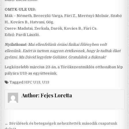
OMTK-ULE U13:
Mák – Németh, Bereczki-Varga, Fári Z., Merényi-Molnár, Szabó
H., Kovács B., Hatvani, Góg.
Csere: Madutai, Zerkula, Darók, Kovács B., Fári Cs.
Edző: Pardi László.
Nyilatkozat:
Mai ellenfelünk óriási fizikai fölényben volt
ellenünk. Ezért is tartom nagyon értékesnek, hogy le tudtuk őket
győzni. Ma Dávid legyőzte Góliátot. Gratulálok a fiúknak!
Legközelebb március 23-án, a Törökszentmiklós otthonában lép
pályára U13-as együttesünk.
Tagged
HFC U13
,
U13
Author:
Fejes Loretta
Bejegyzés
← Sérülések és betegségek nehezítették második csapatunk