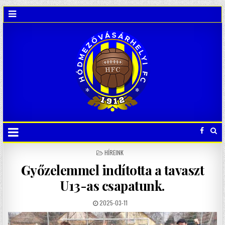
POSTED
HÍREINK
IN
Győzelemmel indította a tavaszt
U13-as csapatunk.
2025-03-11