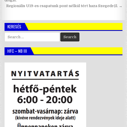
navigáció
dolgát.
Regionális U19-es csapatunk pont nélkül tért haza Szegedről. →
KERESÉS
Search
for:
HFC – NB III