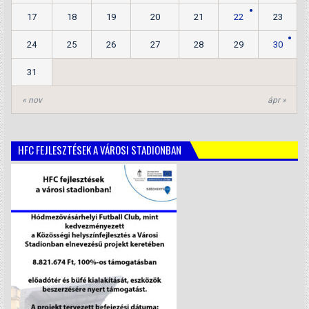
17
18
19
20
21
22
23
24
25
26
27
28
29
30
31
« nov
ápr »
HFC FEJLESZTÉSEK A VÁROSI STADIONBAN