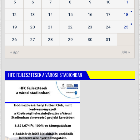
5
6
7
8
9
10
11
12
13
14
15
16
17
18
19
20
21
22
23
24
25
26
27
28
29
30
31
« ápr
jún »
HFC FEJLESZTÉSEK A VÁROSI STADIONBAN