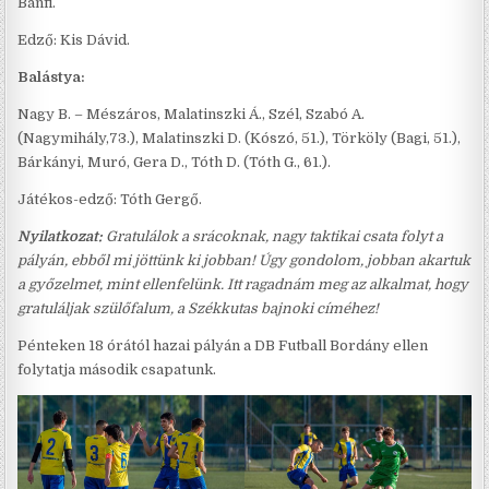
Bánfi.
Edző: Kis Dávid.
Balástya:
Nagy B. – Mészáros, Malatinszki Á., Szél, Szabó A.
(Nagymihály,73.), Malatinszki D. (Kószó, 51.), Törköly (Bagi, 51.),
Bárkányi, Muró, Gera D., Tóth D. (Tóth G., 61.).
Játékos-edző: Tóth Gergő.
Nyilatkozat:
Gratulálok a srácoknak, nagy taktikai csata folyt a
pályán, ebből mi jöttünk ki jobban! Úgy gondolom, jobban akartuk
a győzelmet, mint ellenfelünk. Itt ragadnám meg az alkalmat, hogy
gratuláljak szülőfalum, a Székkutas bajnoki címéhez!
Pénteken 18 órától hazai pályán a DB Futball Bordány ellen
folytatja második csapatunk.