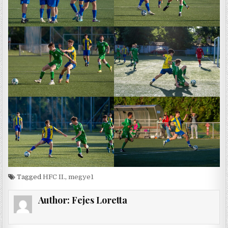
Tagged
HFC II.
,
megye1
Author:
Fejes Loretta