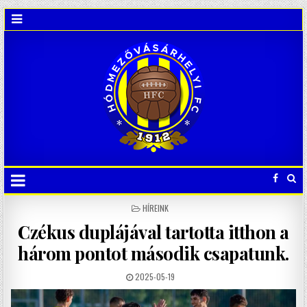
POSTED
HÍREINK
IN
Czékus duplájával tartotta itthon a
három pontot második csapatunk.
2025-05-19