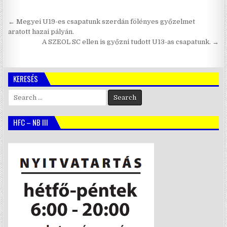
Bejegyzés
← Megyei U19-es csapatunk szerdán fölényes győzelmet
navigáció
aratott hazai pályán.
A SZEOL SC ellen is győzni tudott U13-as csapatunk. →
KERESÉS
Search
for:
HFC – NB III