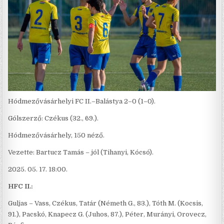
Hódmezővásárhelyi FC II.–Balástya 2–0 (1–0).
Gólszerző: Czékus (32., 69.).
Hódmezővásárhely, 150 néző.
Vezette: Bartucz Tamás – jól (Tihanyi, Kócsó).
2025. 05. 17. 18:00.
HFC II.:
Guljas – Vass, Czékus, Tatár (Németh G., 83.), Tóth M. (Kocsis,
91.), Pacskó, Knapecz G. (Juhos, 87.), Péter, Murányi, Orovecz,