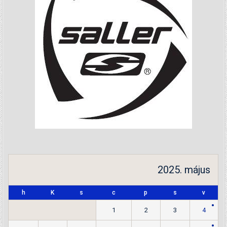
2025. május
h
K
s
c
p
s
v
1
2
3
4