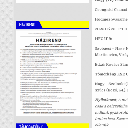
Csongrád-Csanád 
Hódmezővásárhely
HÁZIREND
2025.05.23. 17:00.
HFC U19:
Szobácsi – Nagy N. 
Martinovics, Virág
Edző: Kovács Sán
Tömörkény KSE U
Nagy – Szolnoki (G
Szűcs (Bozó, 54.),
Nyilatkozat:
A mér
csak a helyzetkiha
tudtunk gyakorolni
fontos lesz. Szere
ellenük.
TÁMOGATÓINK