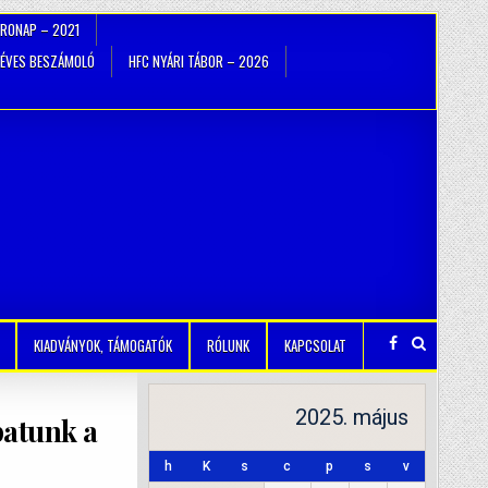
TRONAP – 2021
ÉVES BESZÁMOLÓ
HFC NYÁRI TÁBOR – 2026
KIADVÁNYOK, TÁMOGATÓK
RÓLUNK
KAPCSOLAT
2025. május
patunk a
h
K
s
c
p
s
v