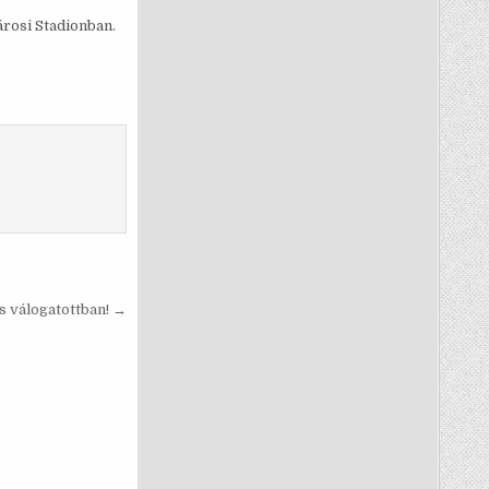
árosi Stadionban.
s válogatottban! →