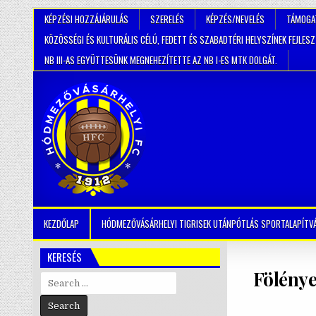
KÉPZÉSI HOZZÁJÁRULÁS
SZERELÉS
KÉPZÉS/NEVELÉS
TÁMOGA
KÖZÖSSÉGI ÉS KULTURÁLIS CÉLÚ, FEDETT ÉS SZABADTÉRI HELYSZÍNEK FEJLES
NB III-AS EGYÜTTESÜNK MEGNEHEZÍTETTE AZ NB I-ES MTK DOLGÁT.
KEZDŐLAP
HÓDMEZŐVÁSÁRHELYI TIGRISEK UTÁNPÓTLÁS SPORTALAPÍTV
KERESÉS
Fölénye
Search
for: