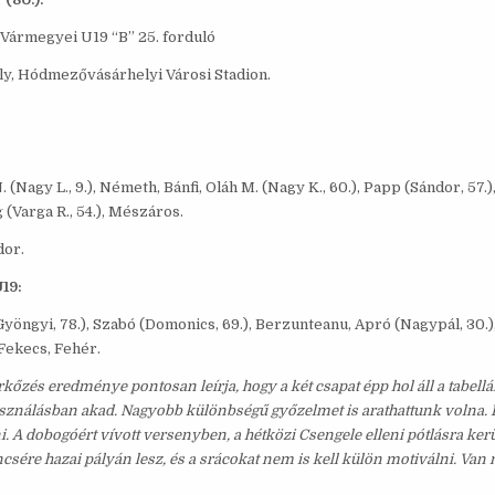
Vármegyei U19 “B” 25. forduló
, Hódmezővásárhelyi Városi Stadion.
(Nagy L., 9.), Németh, Bánfi, Oláh M. (Nagy K., 60.), Papp (Sándor, 57.),
 (Varga R., 54.), Mészáros.
dor.
19:
yöngyi, 78.), Szabó (Domonics, 69.), Berzunteanu, Apró (Nagypál, 30.),
 Fekecs, Fehér.
kőzés eredménye pontosan leírja, hogy a két csapat épp hol áll a tabel
sználásban akad. Nagyobb különbségű győzelmet is arathattunk volna. E
. A dobogóért vívott versenyben, a hétközi Csengele elleni pótlásra ke
ncsére hazai pályán lesz, és a srácokat nem is kell külön motiválni. Van 