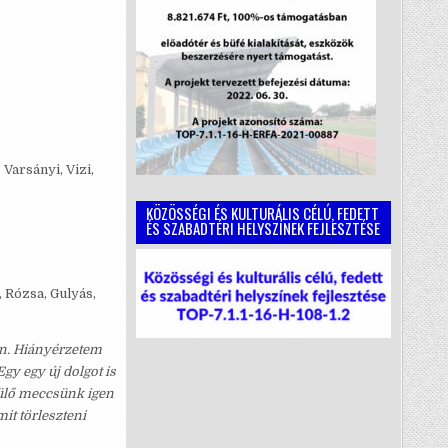
 Varsányi, Vizi,
KÖZÖSSÉGI ÉS KULTURÁLIS CÉLÚ, FEDETT
ÉS SZABADTÉRI HELYSZÍNEK FEJLESZTÉSE
 Rózsa, Gulyás,
lán. Hiányérzetem
gy egy új dolgot is
rülő meccsünk igen
mit törleszteni