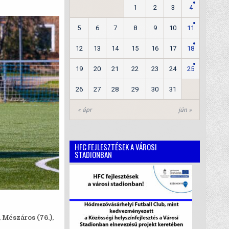
1
2
3
4
5
6
7
8
9
10
11
12
13
14
15
16
17
18
19
20
21
22
23
24
25
26
27
28
29
30
31
« ápr
jún »
HFC FEJLESZTÉSEK A VÁROSI
STADIONBAN
), Mészáros (76.),