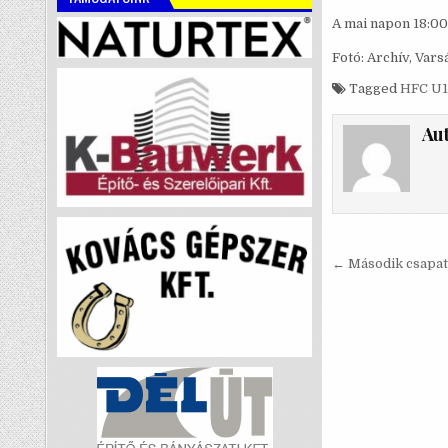
A mai napon 18:00
Fotó: Archív, Vars
Tagged
HFC U1
Au
Bejegyzé
← Második csapatu
navigáci