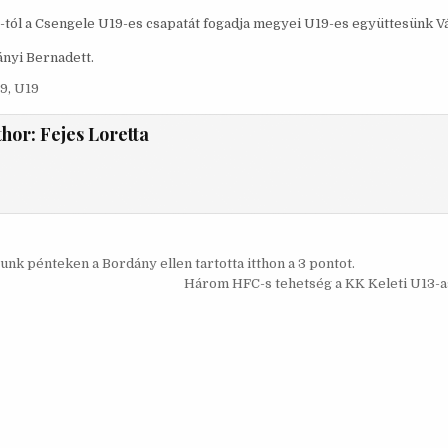
-tól a Csengele U19-es csapatát fogadja megyei U19-es együttesünk V
ányi Bernadett.
9
,
U19
thor:
Fejes Loretta
s
nk pénteken a Bordány ellen tartotta itthon a 3 pontot.
ó
Három HFC-s tehetség a KK Keleti U13-a