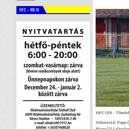
HFC – NB III
HFC U19 – Tömörk
Gólszerző: Papp (33
Nagy (71.), Sándor