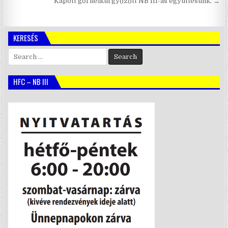
navigáció
Kapott gól nélkül győzőtt NB III-as együttesünk. →
KERESÉS
Search
for:
HFC – NB III