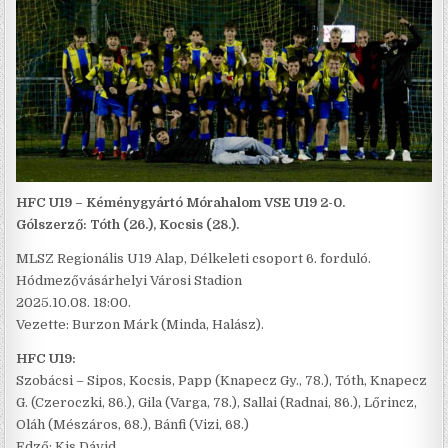
HFC U19 – Kéménygyártó Mórahalom VSE U19 2-0.
Gólszerző: Tóth (26.), Kocsis (28.).
MLSZ Regionális U19 Alap, Délkeleti csoport 6. forduló.
Hódmezővásárhelyi Városi Stadion
2025.10.08. 18:00.
Vezette: Burzon Márk (Minda, Halász).
HFC U19:
Szobácsi – Sipos, Kocsis, Papp (Knapecz Gy., 78.), Tóth, Knapecz
G. (Czeroczki, 86.), Gila (Varga, 78.), Sallai (Radnai, 86.), Lőrincz,
Oláh (Mészáros, 68.), Bánfi (Vizi, 68.)
Edző: Kis Dávid.