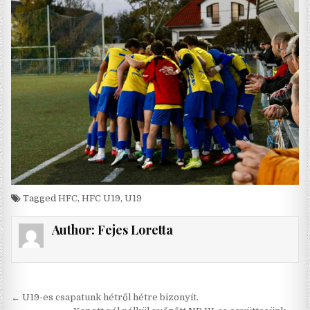
Tagged
HFC
,
HFC U19
,
U19
Author:
Fejes Loretta
Bejegyzés
← U19-es csapatunk hétről hétre bizonyít.