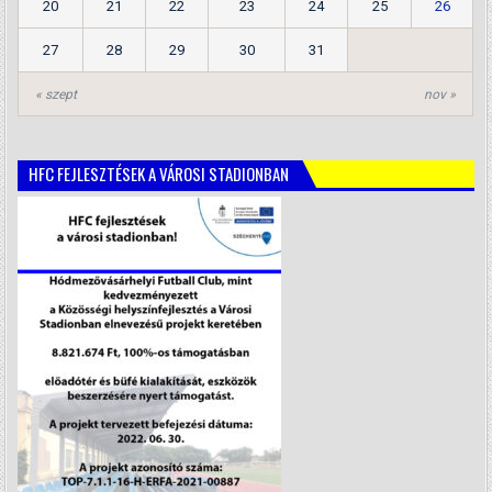
20
21
22
23
24
25
26
27
28
29
30
31
« szept
nov »
HFC FEJLESZTÉSEK A VÁROSI STADIONBAN