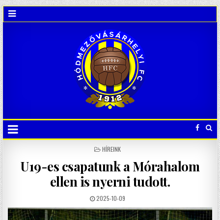
POSTED
HÍREINK
IN
U19-es csapatunk a Mórahalom
ellen is nyerni tudott.
2025-10-09