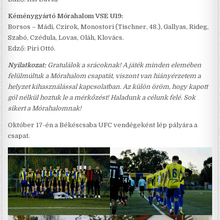
Kéménygyártó Mórahalom VSE U19:
Borsos – Mádi, Czirok, Monostori (Tischner, 48.), Gallyas, Rideg,
Szabó, Czédula, Lovas, Oláh, Klovács.
Edző: Piri Ottó.
Nyilatkozat:
Gratulálok a srácoknak! A játék minden elemében
felülmúltuk a Mórahalom csapatát, viszont van hiányérzetem a
helyzet kihasználással kapcsolatban. Az külön öröm, hogy kapott
gól nélkül hoztuk le a mérkőzést! Haladunk a célunk felé. Sok
sikert a Mórahalomnak!
Október 17-én a Békéscsaba UFC vendégeként lép pályára a
csapat.