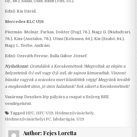
Gy., 46.), Sallai, Oláh, Bánfi (Vizi, 55.).
Edző: Kis Dávid.
Mercedes KLC U19:
Piszmán- Molnár, Farkas, Doktor (Fogl, 76.), Nagy G. (Nádudvari,
76.), Kiss (Asztalos, 76.), Utasi (Kelemen, 64.), Kis (Szabó, 64.),
Nagy I., Terbe, Andrási.
Edző: Ozsváth Ferenc, Balla Gábor József.
Nyilatkozat:
Gratulálok a Kecskemétnek !Megvoltak az elején a
helyzeteink 0:1-nél vagy 0:2-nél, de sajnos kimaradtak. Viszont
büszke vagyok a srácokra mert küzdöttek végig! Megyünk tovább
a megkezdett úton, jó úton haladunk! Sok sikert a Kecskemétnek!
Vasárnap Deszken lép pályára a csapat a Szőreg RSE
vendégeként.
Tagged
HFC
,
HFC U19
,
Hódmezővásárhely
,
Hódmezővásárhelyi FC
,
labdarúgás
,
U19
Author:
Fejes Loretta