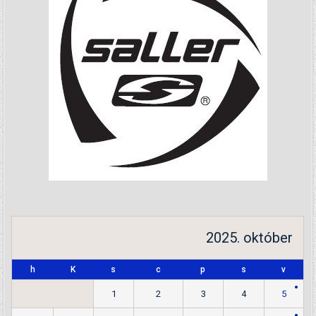
2025. október
h
K
s
c
p
s
v
1
2
3
4
5