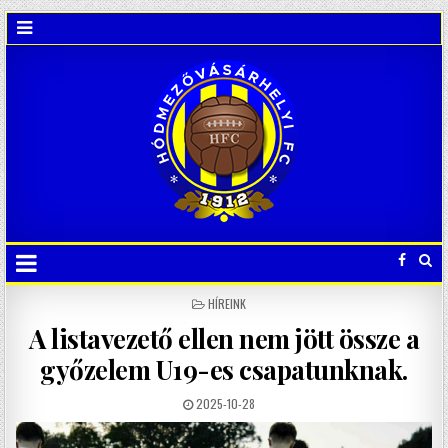
POSTED
HÍREINK
IN
A listavezető ellen nem jött össze a
győzelem U19-es csapatunknak.
2025-10-28