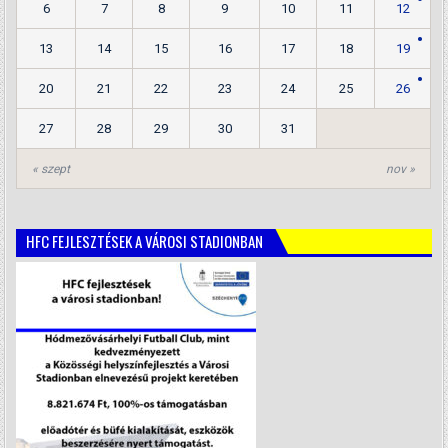
6
7
8
9
10
11
12
13
14
15
16
17
18
19
20
21
22
23
24
25
26
27
28
29
30
31
« szept
nov »
HFC FEJLESZTÉSEK A VÁROSI STADIONBAN