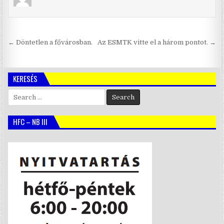
Bejegyzés
← Döntetlen a fővárosban.
Az ESMTK vitte el a három pontot. →
navigáció
KERESÉS
Search
for:
HFC – NB III