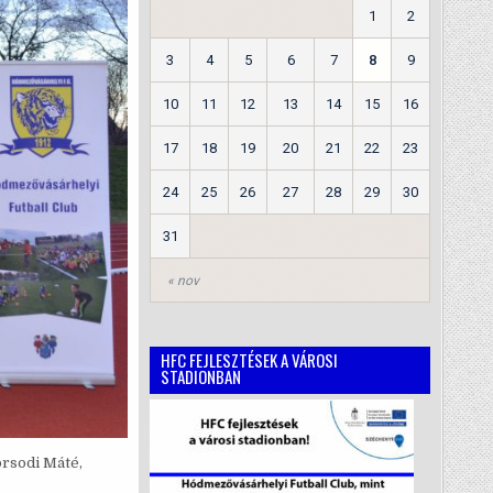
1
2
3
4
5
6
7
8
9
10
11
12
13
14
15
16
17
18
19
20
21
22
23
24
25
26
27
28
29
30
31
« nov
HFC FEJLESZTÉSEK A VÁROSI
STADIONBAN
orsodi Máté,