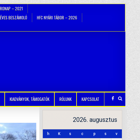
TRONAP – 2021
ÉVES BESZÁMOLÓ
HFC NYÁRI TÁBOR – 2026
KIADVÁNYOK, TÁMOGATÓK
RÓLUNK
KAPCSOLAT
2026. augusztus
h
K
s
c
p
s
v