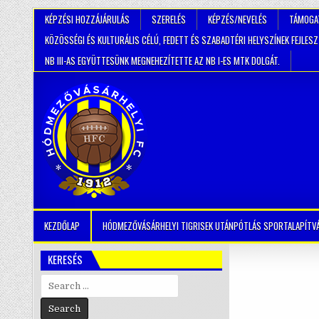
KÉPZÉSI HOZZÁJÁRULÁS
SZERELÉS
KÉPZÉS/NEVELÉS
TÁMOGA
KÖZÖSSÉGI ÉS KULTURÁLIS CÉLÚ, FEDETT ÉS SZABADTÉRI HELYSZÍNEK FEJLES
NB III-AS EGYÜTTESÜNK MEGNEHEZÍTETTE AZ NB I-ES MTK DOLGÁT.
KEZDŐLAP
HÓDMEZŐVÁSÁRHELYI TIGRISEK UTÁNPÓTLÁS SPORTALAPÍTV
KERESÉS
Search
for: