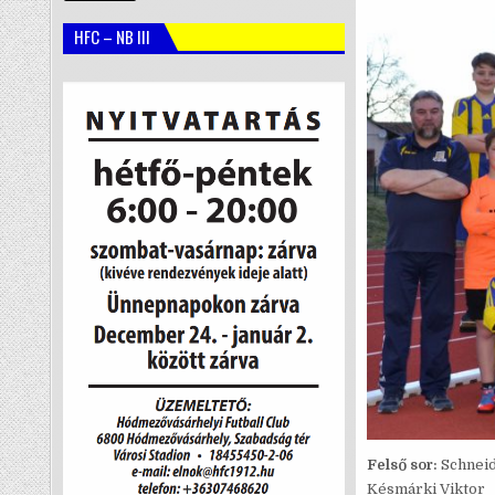
HFC – NB III
Felső sor:
Schneid
Késmárki Viktor