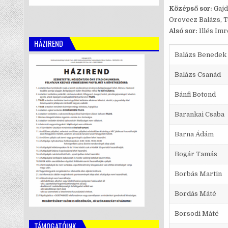
Középső sor:
Gajd
Orovecz Balázs, T
Alsó sor:
Illés Im
HÁZIREND
Balázs Benedek
Balázs Csanád
Bánfi Botond
Barankai Csaba
Barna Ádám
Bogár Tamás
Borbás Martin
Bordás Máté
Borsodi Máté
TÁMOGATÓINK