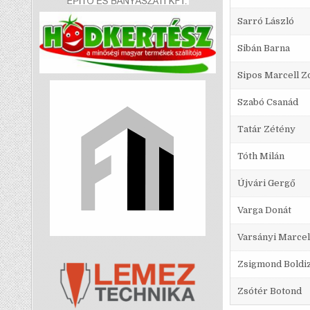
Sarró László
Sibán Barna
Sipos Marcell Z
Szabó Csanád
Tatár Zétény
Tóth Milán
Újvári Gergő
Varga Donát
Varsányi Marcel
Zsigmond Boldi
Zsótér Botond