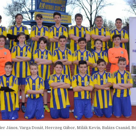
er János, Varga Donát, Herczeg Gábor, Milák Kevin, Balázs Csanád, B