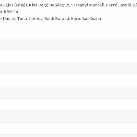
a Lajos (edző), Kiss Regő Bendegúz, Varsányi Marcell, Sarró László, Kl
óth Milán
re Dániel, Tatár Zétény, Bánfi Botond, Barankai Csaba