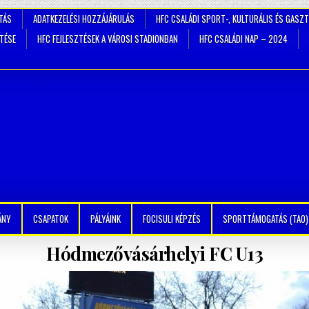
TÁS
ADATKEZELÉSI HOZZÁJÁRULÁS
HFC CSALÁDI SPORT-, KULTURÁLIS ÉS GASZ
ZTÉSE
HFC FEJLESZTÉSEK A VÁROSI STADIONBAN
HFC CSALÁDI NAP – 2024
ÁNY
CSAPATOK
PÁLYÁINK
FOCISULI KÉPZÉS
SPORTTÁMOGATÁS (TAO)
Hódmezővásárhelyi FC U13