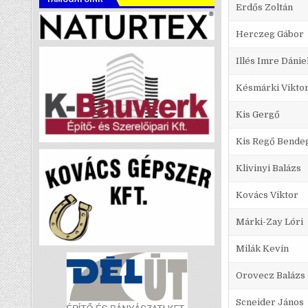
Erdős Zoltán
Herczeg Gábor
Illés Imre Dánie
Késmárki Vikto
Kis Gergő
Kis Regő Bende
Klivinyi Balázs
Kovács Viktor
Márki-Zay Lóri
Milák Kevin
Orovecz Balázs
Scneider János