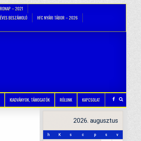
TRONAP – 2021
ÉVES BESZÁMOLÓ
HFC NYÁRI TÁBOR – 2026
KIADVÁNYOK, TÁMOGATÓK
RÓLUNK
KAPCSOLAT
2026. augusztus
h
K
s
c
p
s
v