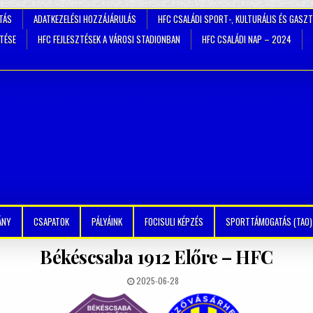
TÁS
ADATKEZELÉSI HOZZÁJÁRULÁS
HFC CSALÁDI SPORT-, KULTURÁLIS ÉS GASZ
ZTÉSE
HFC FEJLESZTÉSEK A VÁROSI STADIONBAN
HFC CSALÁDI NAP – 2024
ÁNY
CSAPATOK
PÁLYÁINK
FOCISULI KÉPZÉS
SPORTTÁMOGATÁS (TAO)
Békéscsaba 1912 Előre – HFC
2025-06-28