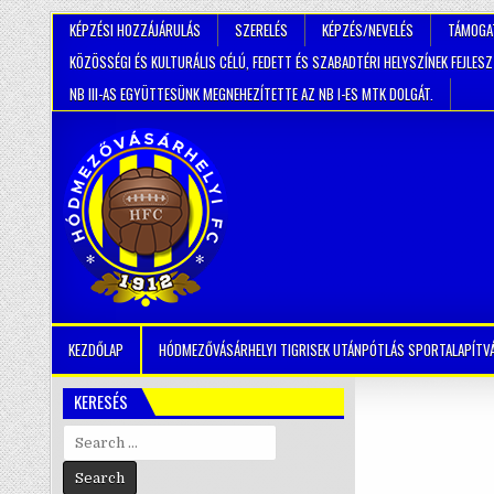
KÉPZÉSI HOZZÁJÁRULÁS
SZERELÉS
KÉPZÉS/NEVELÉS
TÁMOGA
KÖZÖSSÉGI ÉS KULTURÁLIS CÉLÚ, FEDETT ÉS SZABADTÉRI HELYSZÍNEK FEJLES
NB III-AS EGYÜTTESÜNK MEGNEHEZÍTETTE AZ NB I-ES MTK DOLGÁT.
KEZDŐLAP
HÓDMEZŐVÁSÁRHELYI TIGRISEK UTÁNPÓTLÁS SPORTALAPÍTV
KERESÉS
Search
for: