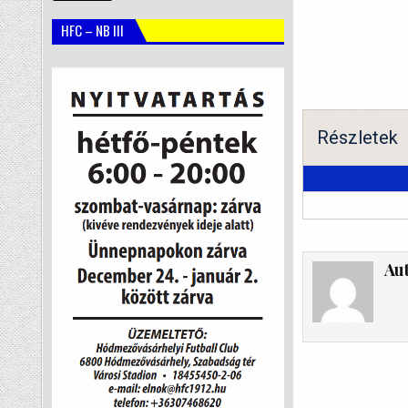
HFC – NB III
Részletek
Au