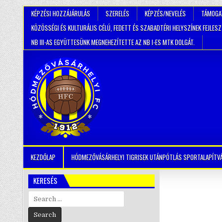
KÉPZÉSI HOZZÁJÁRULÁS
SZERELÉS
KÉPZÉS/NEVELÉS
TÁMOGA
KÖZÖSSÉGI ÉS KULTURÁLIS CÉLÚ, FEDETT ÉS SZABADTÉRI HELYSZÍNEK FEJLES
NB III-AS EGYÜTTESÜNK MEGNEHEZÍTETTE AZ NB I-ES MTK DOLGÁT.
KEZDŐLAP
HÓDMEZŐVÁSÁRHELYI TIGRISEK UTÁNPÓTLÁS SPORTALAPÍTV
KERESÉS
Search
for: