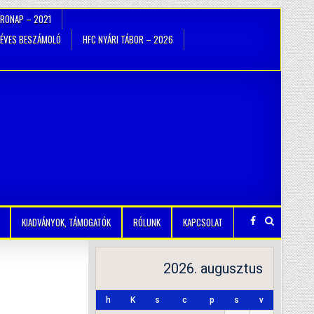
TRONAP – 2021
ÉVES BESZÁMOLÓ
HFC NYÁRI TÁBOR – 2026
KIADVÁNYOK, TÁMOGATÓK
RÓLUNK
KAPCSOLAT
2026. augusztus
h
K
s
c
p
s
v