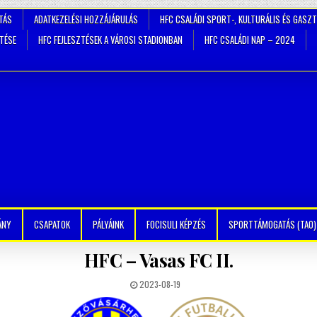
TÁS
ADATKEZELÉSI HOZZÁJÁRULÁS
HFC CSALÁDI SPORT-, KULTURÁLIS ÉS GASZ
ZTÉSE
HFC FEJLESZTÉSEK A VÁROSI STADIONBAN
HFC CSALÁDI NAP – 2024
ÁNY
CSAPATOK
PÁLYÁINK
FOCISULI KÉPZÉS
SPORTTÁMOGATÁS (TAO)
HFC – Vasas FC II.
2023-08-19