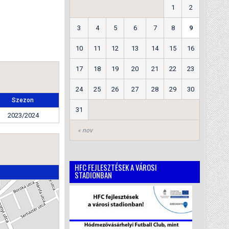
1
2
3
4
5
6
7
8
9
10
11
12
13
14
15
16
17
18
19
20
21
22
23
24
25
26
27
28
29
30
Szezon
31
2023/2024
« nov
HFC FEJLESZTÉSEK A VÁROSI
STADIONBAN