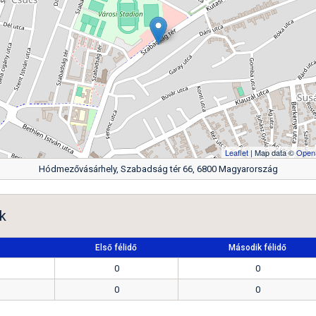
Leaflet
| Map data ©
Open
Hódmezővásárhely, Szabadság tér 66, 6800 Magyarország
k
Első félidő
Második félidő
0
0
0
0