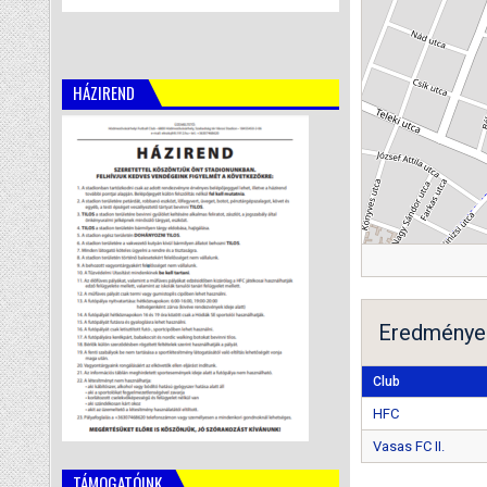
HÁZIREND
Eredménye
Club
HFC
Vasas FC II.
TÁMOGATÓINK