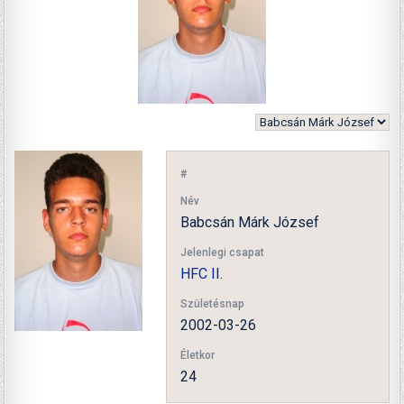
#
Név
Babcsán Márk József
Jelenlegi csapat
HFC II.
Születésnap
2002-03-26
Életkor
24