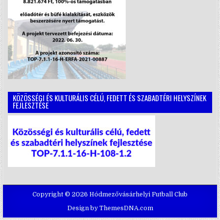
KÖZÖSSÉGI ÉS KULTURÁLIS CÉLÚ, FEDETT ÉS SZABADTÉRI HELYSZÍNEK
FEJLESZTÉSE
Copyright © 2026 Hódmezővásárhelyi Futball Club
Design by ThemesDNA.com