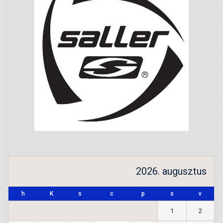
2026. augusztus
h
K
s
c
p
s
v
1
2