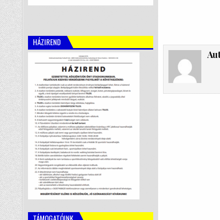
HÁZIREND
Au
TÁMOGATÓINK