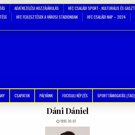
TÁS
ADATKEZELÉSI HOZZÁJÁRULÁS
HFC CSALÁDI SPORT-, KULTURÁLIS ÉS GASZ
ZTÉSE
HFC FEJLESZTÉSEK A VÁROSI STADIONBAN
HFC CSALÁDI NAP – 2024
ÁNY
CSAPATOK
PÁLYÁINK
FOCISULI KÉPZÉS
SPORTTÁMOGATÁS (TAO)
Dáni Dániel
1995-10-01