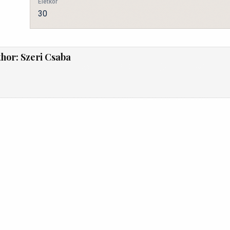
Életkor
30
thor:
Szeri Csaba