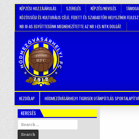
KÉPZÉSI HOZZÁJÁRULÁS
SZERELÉS
KÉPZÉS/NEVELÉS
TÁMOGA
KÖZÖSSÉGI ÉS KULTURÁLIS CÉLÚ, FEDETT ÉS SZABADTÉRI HELYSZÍNEK FEJLES
NB III-AS EGYÜTTESÜNK MEGNEHEZÍTETTE AZ NB I-ES MTK DOLGÁT.
KEZDŐLAP
HÓDMEZŐVÁSÁRHELYI TIGRISEK UTÁNPÓTLÁS SPORTALAPÍTV
KERESÉS
Search
for: