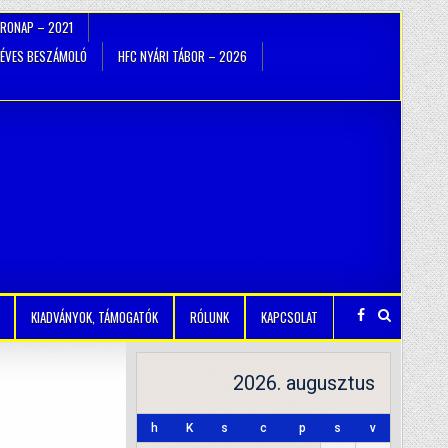
TRONAP – 2021
ÉVES BESZÁMOLÓ
HFC NYÁRI TÁBOR – 2026
KIADVÁNYOK, TÁMOGATÓK
RÓLUNK
KAPCSOLAT
2026. augusztus
h
K
s
c
p
s
v