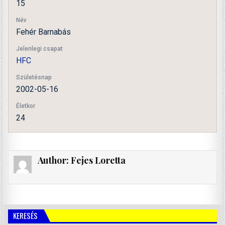
15
Név
Fehér Barnabás
Jelenlegi csapat
HFC
Születésnap
2002-05-16
Életkor
24
Author:
Fejes Loretta
KERESÉS