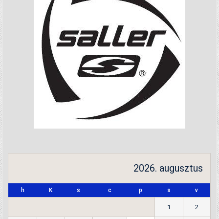
2026. augusztus
h
K
s
c
p
s
v
1
2