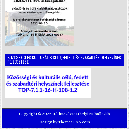
KÖZÖSSÉGI ÉS KULTURÁLIS CÉLÚ, FEDETT ÉS SZABADTÉRI HELYSZÍNEK
FEJLESZTÉSE
Copyright © 2026 Hódmezővásárhelyi Futball Club
Design by ThemesDNA.com