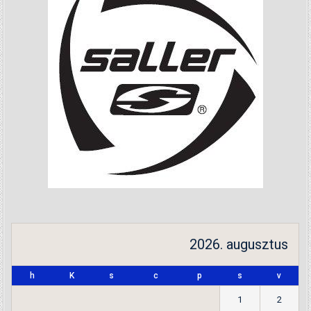
2026. augusztus
h
K
s
c
p
s
v
1
2