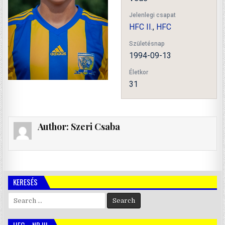
Jelenlegi csapat
HFC II.
,
HFC
Születésnap
1994-09-13
Életkor
31
Author:
Szeri Csaba
KERESÉS
Search
for:
HFC – NB III