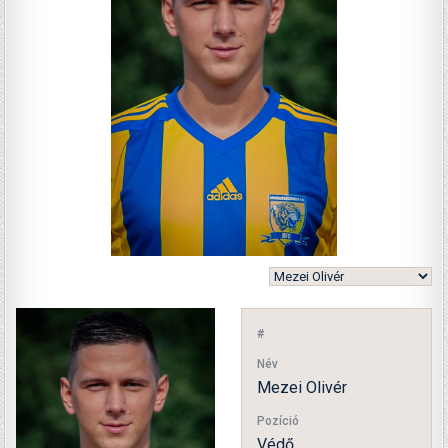
#
Név
Mezei Olivér
Pozíció
Védő